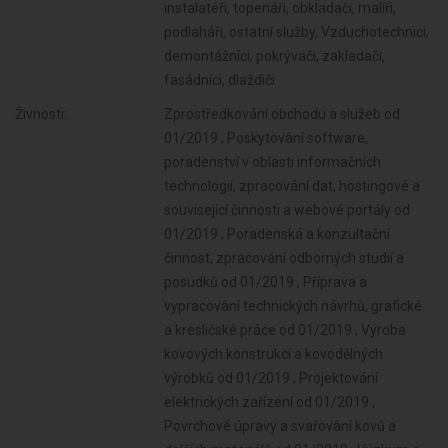
instalatéři, topenáři, obkladači, malíři,
podlaháři, ostatní služby, Vzduchotechnici,
demontážníci, pokrývači, zakladači,
fasádníci, dlaždiči
Živnosti:
Zprostředkování obchodu a služeb od
01/2019 , Poskytování software,
poradenství v oblasti informačních
technologií, zpracování dat, hostingové a
související činnosti a webové portály od
01/2019 , Poradenská a konzultační
činnost, zpracování odborných studií a
posudků od 01/2019 , Příprava a
vypracování technických návrhů, grafické
a kresličské práce od 01/2019 , Výroba
kovových konstrukcí a kovodělných
výrobků od 01/2019 , Projektování
elektrických zařízení od 01/2019 ,
Povrchové úpravy a svařování kovů a