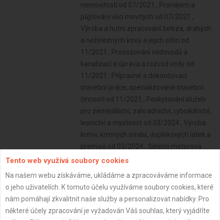
nemovitostí od 07/2021 , Pronájem a
půjčování věcí movitých od 07/2021 ,
Výroba a hutní zpracování železa, drahých
a neželezných kovů a jejich slitin od
11/2021 , Provozování vodovodů a
kanalizací a úprava a rozvod vody od
11/2021 , Přípravné a dokončovací
stavební práce, specializované stavební
činnosti od 11/2021 , Poskytování služeb
pro zemědělství, zahradnictví, rybníkářství,
lesnictví a myslivost od 03/2024 , Výroba
krmiv, krmných směsí, doplňkových látek a
premixů od 03/2024 , Silniční motorová
doprava - nákladní vnitrostátní
Tento web využívá soubory cookies
provozovaná vozidly nebo jízdními
Na našem webu získáváme, ukládáme a zpracováváme informace
soupravami o největší povolené hmotnosti
o jeho uživatelích. K tomuto účelu využíváme soubory cookies, které
nepřesahující 3,5 tuny určenými k přepravě
nám pomáhají zkvalitnit naše služby a personalizovat nabídky. Pro
zvířat nebo věcí a nákladní mezinárodní
některé účely zpracování je vyžadován Váš souhlas, který vyjádříte
provozovaná vozidly nebo jízdními