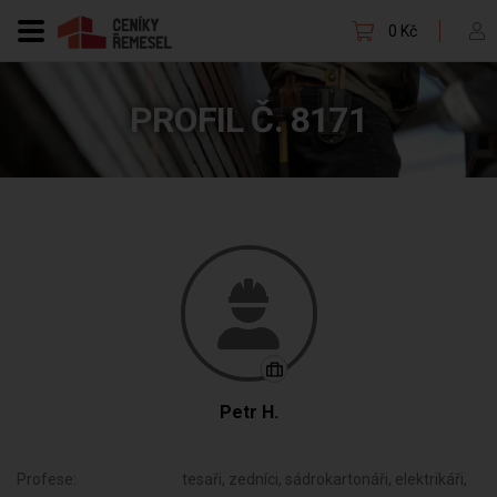
0 Kč
PROFIL Č. 8171
Petr H.
Profese:
tesaři, zedníci, sádrokartonáři, elektrikáři,