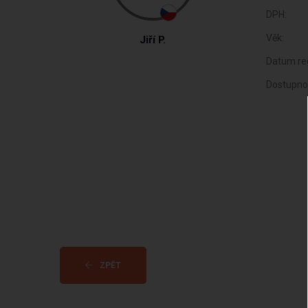
DPH:
Věk:
Jiří P.
Datum reg
Dostupno
ZPĚT