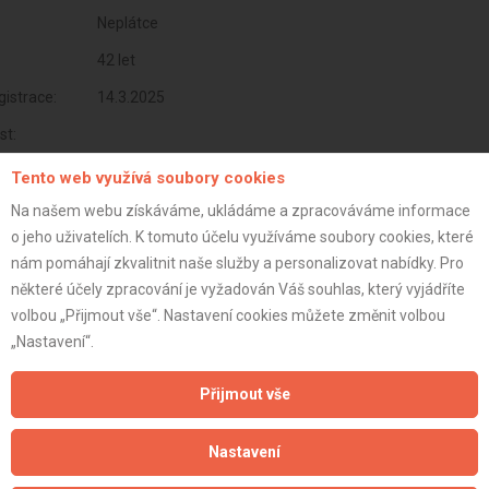
Neplátce
42 let
istrace:
14.3.2025
st:
Tento web využívá soubory cookies
Na našem webu získáváme, ukládáme a zpracováváme informace
o jeho uživatelích. K tomuto účelu využíváme soubory cookies, které
nám pomáhají zkvalitnit naše služby a personalizovat nabídky. Pro
některé účely zpracování je vyžadován Váš souhlas, který vyjádříte
volbou „Přijmout vše“. Nastavení cookies můžete změnit volbou
„Nastavení“.
Přijmout vše
Aktualizováno z portálu ARES dne 14.03.2025 13:59:44
Nastavení