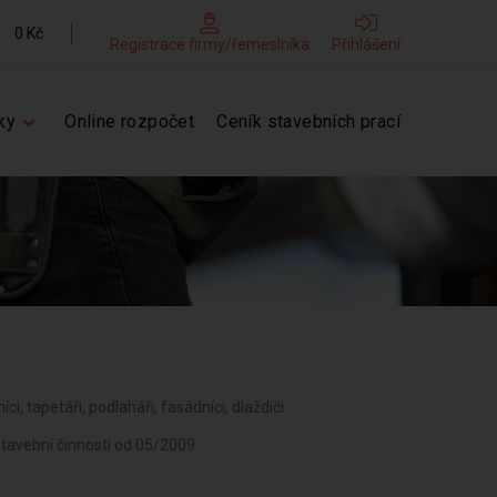
0 Kč
Registrace firmy/řemeslníka
Přihlášení
ky
Online rozpočet
Ceník stavebních prací
íci, tapetáři, podlaháři, fasádníci, dlaždiči
stavební činnosti od 05/2009