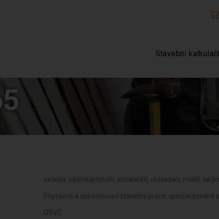
Stavební kalkulač
65
zedníci, sádrokartonáři, instalatéři, obkladači, malíři, lakýrn
Přípravné a dokončovací stavební práce, specializované 
OSVČ