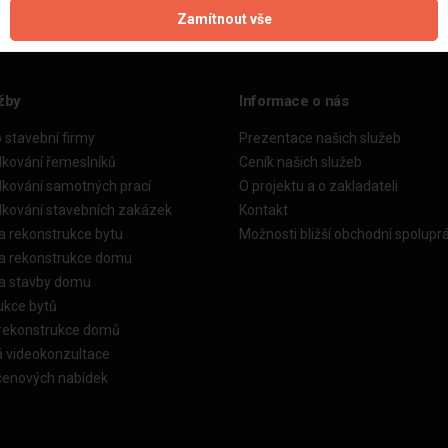
Zamítnout vše
žby
Informace o nás
o stavební firmy
Prezentace našich služeb
dkování řemeslníků
Ceník našich služeb
dkování samotných prací
O projektu a o zakladateli
dkování stavebních zakázek
Kontakt
a rekonstrukce bytu
Možnosti bližší obchodní spolupr
ka rekonstrukce domu
ka stavby domu
ukce bytů
 rekonstrukce domů
á videokonzultace
cenových nabídek