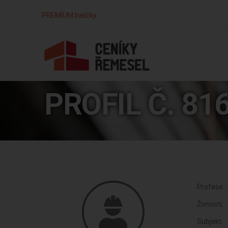
PREMIUM balíčky
PROFIL Č. 81
Profese:
Živnosti:
Subjekt: