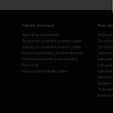
Důležité informace
Naše slu
Naše firmy a řemeslníci
Servis pr
Zpracování a ochrana osobních údajů
Zprostře
Zásady pro používání souborů cookie
Zprostře
Obchodní podmínky (zprostředkování)
Zprostře
Obchodní podmínky (rozpočtování)
Kalkulačk
Reference
Kalkulač
Naše excelové tabulky online
Kalkulač
Rekonstr
Stavby a
Technick
Kontrola 