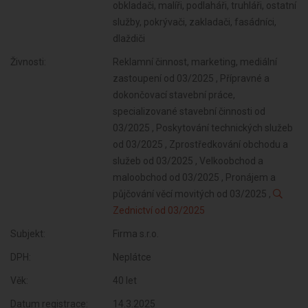
obkladači, malíři, podlaháři, truhláři, ostatní
služby, pokrývači, zakladači, fasádníci,
dlaždiči
Živnosti:
Reklamní činnost, marketing, mediální
zastoupení od 03/2025 , Přípravné a
dokončovací stavební práce,
specializované stavební činnosti od
03/2025 , Poskytování technických služeb
od 03/2025 , Zprostředkování obchodu a
služeb od 03/2025 , Velkoobchod a
maloobchod od 03/2025 , Pronájem a
půjčování věcí movitých od 03/2025 ,
Zednictví od 03/2025
Subjekt:
Firma s.r.o.
DPH:
Neplátce
Věk:
40 let
Datum registrace:
14.3.2025