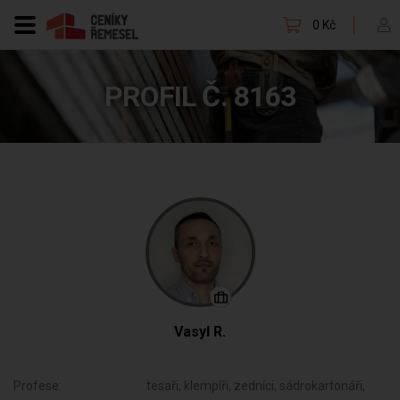
0 Kč
PROFIL Č. 8163
Vasyl R.
Profese:
tesaři, klempíři, zedníci, sádrokartonáři,