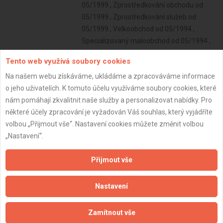
05/1999 , Zprostředkování obchodu od
05/1999 , Zprostředkování služeb od
05/1999 , Velkoobchod od 05/1994 ,
Specializovaný maloobchod od 05/1994 ,
Maloobchod motorovými vozidly a jejich
Tento web využívá soubory cookies
příslušenstvím od 05/1994 , Maloobchod
Na našem webu získáváme, ukládáme a zpracováváme informace
použitým zbožím od 05/1994
o jeho uživatelích. K tomuto účelu využíváme soubory cookies, které
Subjekt:
Firma s.r.o.
nám pomáhají zkvalitnit naše služby a personalizovat nabídky. Pro
DPH:
Neplátce
některé účely zpracování je vyžadován Váš souhlas, který vyjádříte
volbou „Přijmout vše“. Nastavení cookies můžete změnit volbou
Věk:
32 let
„Nastavení“.
Datum registrace:
13.3.2025
Přijmout vše
Dostupnost:
Nastavení
Zamítnout vše