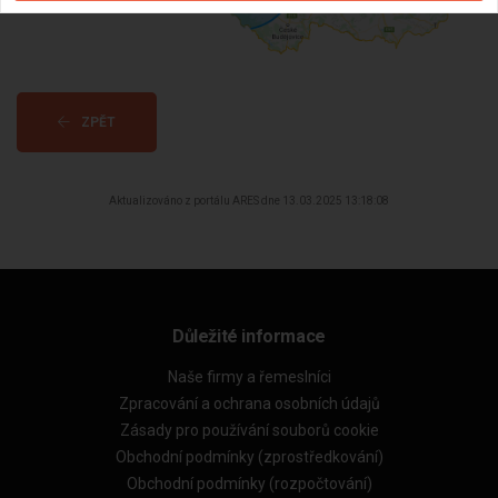
ZPĚT
Aktualizováno z portálu ARES dne 13.03.2025 13:18:08
Důležité informace
Naše firmy a řemeslníci
Zpracování a ochrana osobních údajů
Zásady pro používání souborů cookie
Obchodní podmínky (zprostředkování)
Obchodní podmínky (rozpočtování)