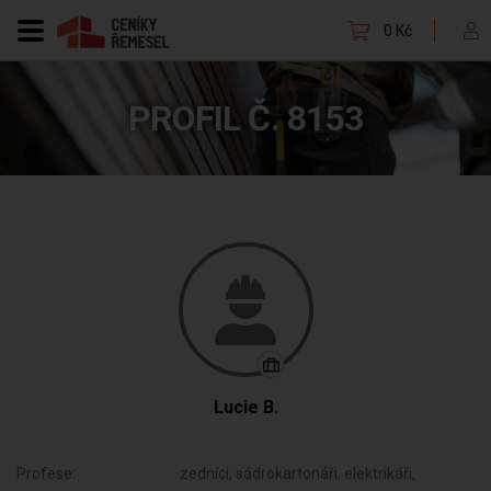
0 Kč
PROFIL Č. 8153
Lucie B.
Profese:
zedníci, sádrokartonáři, elektrikáři,