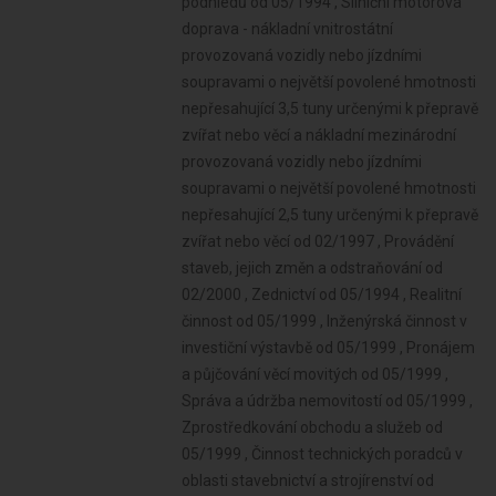
podhledů od 05/1994 , Silniční motorová
doprava - nákladní vnitrostátní
provozovaná vozidly nebo jízdními
soupravami o největší povolené hmotnosti
nepřesahující 3,5 tuny určenými k přepravě
zvířat nebo věcí a nákladní mezinárodní
provozovaná vozidly nebo jízdními
soupravami o největší povolené hmotnosti
nepřesahující 2,5 tuny určenými k přepravě
zvířat nebo věcí od 02/1997 , Provádění
staveb, jejich změn a odstraňování od
02/2000 , Zednictví od 05/1994 , Realitní
činnost od 05/1999 , Inženýrská činnost v
investiční výstavbě od 05/1999 , Pronájem
a půjčování věcí movitých od 05/1999 ,
Správa a údržba nemovitostí od 05/1999 ,
Zprostředkování obchodu a služeb od
05/1999 , Činnost technických poradců v
oblasti stavebnictví a strojírenství od