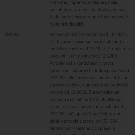
instalatéři, topenáři, obkladači, malíři,
podlaháři, ostatní služby, stavbyvedoucí,
Vzduchotechnici, demontážníci, pokrývači,
fasádníci, dlaždiči
Živnosti:
Velkoobchod a maloobchod od 11/1997 ,
Zastavárenská činnost a maloobchod s
použitým zbožím od 11/1997 , Pronájem a
půjčování věcí movitých od 12/2008 ,
Poradenská a konzultační činnost,
zpracování odborných studií a posudků od
12/2008 , Služby v oblasti administrativní
správy a služby organizačně hospodářské
povahy od 12/2008 , Zprostředkování
obchodu a služeb od 12/2008 , Nákup,
prodej, správa a údržba nemovitostí od
03/2020 , Nákup zboží za účelem jeho
dalšího prodeje a prodej od 05/1994 ,
Montáž sádrokartonových příček a