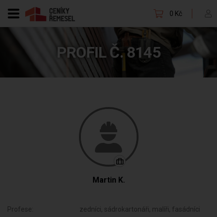
0 Kč
PROFIL Č. 8145
Martin K.
Profese:
zedníci, sádrokartonáři, malíři, fasádníci