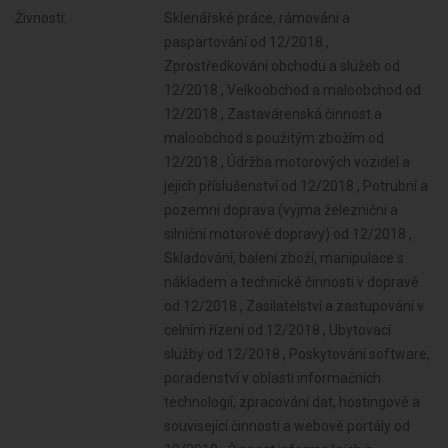
Živnosti:
Sklenářské práce, rámování a paspartování od 12/2018 , Zprostředkování obchodu a služeb od 12/2018 , Velkoobchod a maloobchod od 12/2018 , Zastavárenská činnost a maloobchod s použitým zbožím od 12/2018 , Údržba motorových vozidel a jejich příslušenství od 12/2018 , Potrubní a pozemní doprava (vyjma železniční a silniční motorové dopravy) od 12/2018 , Skladování, balení zboží, manipulace s nákladem a technické činnosti v dopravě od 12/2018 , Zasilatelství a zastupování v celním řízení od 12/2018 , Ubytovací služby od 12/2018 , Poskytování software, poradenství v oblasti informačních technologií, zpracování dat, hostingové a související činnosti a webové portály od 12/2018 , Činnost informačních a zpravodajských kanceláří od 12/2018 , Pronájem a půjčování věcí movitých od 12/2018 , Projektování pozemkových úprav od 12/2018 , Poradenská a konzultační činnost, zpracování odborných studií a posudků od 12/2018 , Příprava a vypracování technických návrhů, grafické a kresličské práce od 12/2018 , Projektování elektrických zařízení od 12/2018 , Výzkum a vývoj v oblasti přírodních a technických věd nebo společenských věd od 12/2018 , Testování, měření, analýzy a kontroly od 12/2018 , Reklamní činnost, marketing, mediální zastoupení od 12/2018 , Návrhářská, designérská, aranžérská činnost a modeling od 12/2018 , Fotografické služby od 12/2018 , Překladatelská a tlumočnická činnost od 12/2018 , Provozování cestovní agentury a průvodcovská činnost v oblasti cestovního ruchu od 12/2018 , Služby v oblasti administrativní správy a služby organizačně hospodářské povahy od 12/2018 , Mimoškolní výchova a vzdělávání, pořádání kurzů, školení, včetně lektorské činnosti od 12/2018 , Provozování kulturních, kulturně-vzdělávacích a zábavních zařízení, pořádání kulturních produkcí, zábav, výstav, veletrhů, přehlídek, prodejních a obdobných akcí od 12/2018 , Poskytování služeb pro zemědělství, zahradnictví, rybníkářství, lesnictví a myslivost od 12/2018 , Činnost odborného lesního hospodáře a vyhotovování lesních hospodářských plánů a osnov od 12/2018 , Provozování tělovýchovných a sportovních zařízení a organizování sportovní činnosti od 12/2018 , Diagnostická, zkušební a poradenská činnost v ochraně rostlin a ošetřování rostlin, rostlinných produktů, objektů a půdy proti škodlivým organismům přípravky na ochranu rostlin nebo biocidními přípravky od 12/2018 , Praní pro domácnost, žehlení, opravy a údržba oděvů, bytového textilu a osobního zboží od 12/2018 , Poskytování technických služeb od 12/2018 , Nakládání s reprodukčním materiálem lesních dřevin od 12/2018 , Opravy a údržba potřeb pro domácnost, předmětů kulturní povahy, výrobků jemné mechaniky, optických přístrojů a měřidel od 12/2018 , Chov zvířat a jejich výcvik (s výjimkou živočišné výroby) od 12/2018 , Poskytování služeb osobního charakteru a pro osobní hygienu od 12/2018 , Úprava nerostů, dobývání rašeliny a bahna od 12/2018 , Poskytování služeb pro rodinu a domácnost od 12/2018 , Výroba potravinářských a škrobárenských výrobků od 12/2018 , Výroba, obchod a služby jinde nezařazené od 12/2018 , Pěstitelské pálení od 12/2018 , Výroba textilií, textilních výrobků, oděvů a oděvních doplňků od 12/2018 , Výroba krmiv, krmných směsí, doplňkových látek a premixů od 12/2018 , Výroba a opravy obuvi, brašnářského a sedlářského zboží od 12/2018 , Zpracování dřeva, výroba dřevěných, korkových, proutěných a slaměných výrobků od 12/2018 , Výroba vlákniny, papíru a lepenky a zboží z těchto materiálů od 12/2018 , Vydavatelské činnosti, polygrafická výroba, knihařské a kopírovací práce od 12/2018 , Výroba, rozmnožování, distribuce, prodej, pronájem zvukových a zvukově-obrazových záznamů a výroba nenahraných nosičů údajů a záznamů od 12/2018 , Výroba koksu, surového dehtu a jiných pevných paliv od 12/2018 , Výroba chemických látek a chemických směsí nebo předmětů a kosmetických přípravků od 12/2018 , Výroba hnojiv od 12/2018 , Výroba plastových a pryžových výrobků