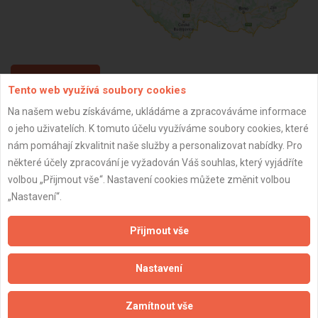
ZPĚT
Tento web využívá soubory cookies
Na našem webu získáváme, ukládáme a zpracováváme informace
o jeho uživatelích. K tomuto účelu využíváme soubory cookies, které
Aktualizováno z portálu ARES dne 12.03.2025 15:35:36
nám pomáhají zkvalitnit naše služby a personalizovat nabídky. Pro
některé účely zpracování je vyžadován Váš souhlas, který vyjádříte
volbou „Přijmout vše“. Nastavení cookies můžete změnit volbou
„Nastavení“.
Důležité informace
Přijmout vše
Naše firmy a řemeslníci
Zpracování a ochrana osobních údajů
Nastavení
Zásady pro používání souborů cookie
Obchodní podmínky (zprostředkování)
Zamítnout vše
Obchodní podmínky (rozpočtování)