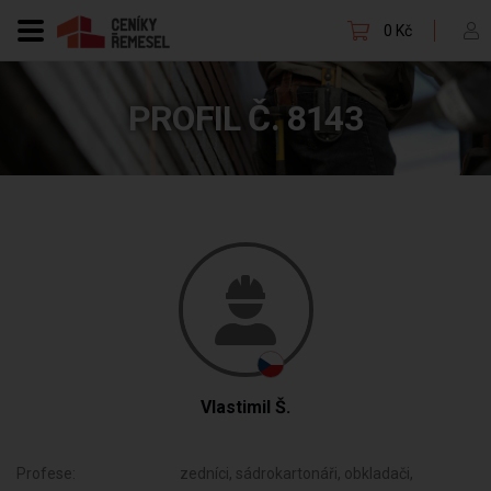
0 Kč
PROFIL Č. 8143
Vlastimil Š.
Profese:
zedníci, sádrokartonáři, obkladači,