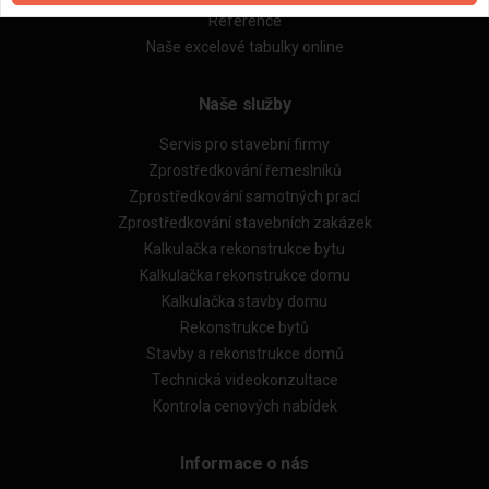
Reference
Naše excelové tabulky online
Naše služby
Servis pro stavební firmy
Zprostředkování řemeslníků
Zprostředkování samotných prací
Zprostředkování stavebních zakázek
Kalkulačka rekonstrukce bytu
Kalkulačka rekonstrukce domu
Kalkulačka stavby domu
Rekonstrukce bytů
Stavby a rekonstrukce domů
Technická videokonzultace
Kontrola cenových nabídek
Informace o nás