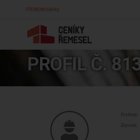
PREMIUM balíčky
PROFIL Č. 81
Profese:
Živnosti: