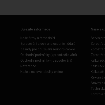
Důležité informace
Naše slu
Naše firmy a řemeslníci
Servis pr
Zpracování a ochrana osobních údajů
Zprostře
Zásady pro používání souborů cookie
Zprostře
Obchodní podmínky (zprostředkování)
Zprostře
Obchodní podmínky (rozpočtování)
Kalkulačk
Reference
Kalkulač
Naše excelové tabulky online
Kalkulač
Rekonstr
Stavby a
Technick
Kontrola 