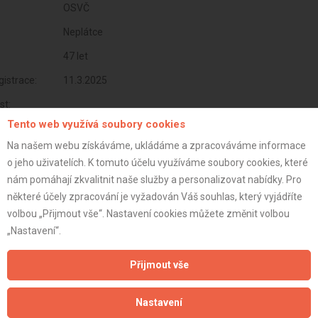
OSVČ
Neplátce
47 let
istrace:
11.3.2025
st:
Tento web využívá soubory cookies
Na našem webu získáváme, ukládáme a zpracováváme informace
o jeho uživatelích. K tomuto účelu využíváme soubory cookies, které
nám pomáhají zkvalitnit naše služby a personalizovat nabídky. Pro
některé účely zpracování je vyžadován Váš souhlas, který vyjádříte
volbou „Přijmout vše“. Nastavení cookies můžete změnit volbou
„Nastavení“.
Přijmout vše
Aktualizováno z portálu ARES dne 11.03.2025 10:07:20
Nastavení