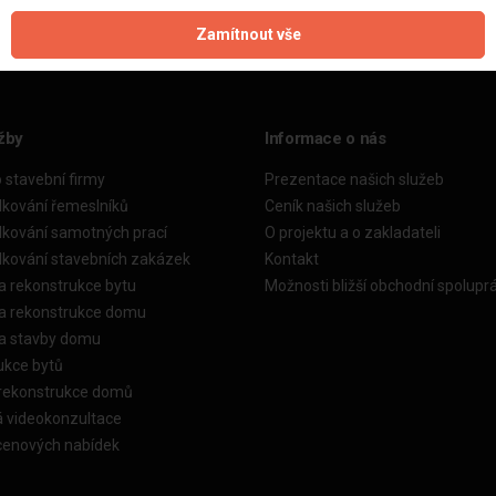
Zamítnout vše
žby
Informace o nás
o stavební firmy
Prezentace našich služeb
dkování řemeslníků
Ceník našich služeb
dkování samotných prací
O projektu a o zakladateli
dkování stavebních zakázek
Kontakt
a rekonstrukce bytu
Možnosti bližší obchodní spolupr
ka rekonstrukce domu
ka stavby domu
ukce bytů
 rekonstrukce domů
á videokonzultace
cenových nabídek