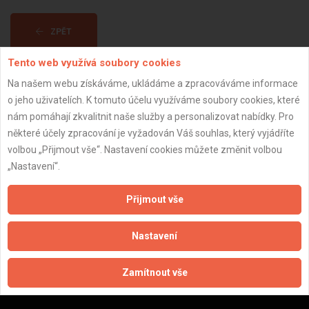
ZPĚT
Tento web využívá soubory cookies
Aktualizováno z portálu ARES dne 09.03.2025 18:49:07
Na našem webu získáváme, ukládáme a zpracováváme informace
o jeho uživatelích. K tomuto účelu využíváme soubory cookies, které
nám pomáhají zkvalitnit naše služby a personalizovat nabídky. Pro
některé účely zpracování je vyžadován Váš souhlas, který vyjádříte
volbou „Přijmout vše“. Nastavení cookies můžete změnit volbou
Důležité informace
„Nastavení“.
Naše firmy a řemeslníci
Přijmout vše
Zpracování a ochrana osobních údajů
Zásady pro používání souborů cookie
Nastavení
Obchodní podmínky (zprostředkování)
Obchodní podmínky (rozpočtování)
Zamítnout vše
Reference
Naše excelové tabulky online