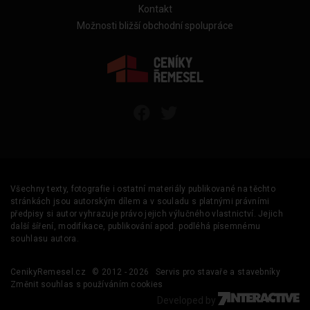
Kontakt
Možnosti bližší obchodní spolupráce
Všechny texty, fotografie i ostatní materiály publikované na těchto
stránkách jsou autorským dílem a v souladu s platnými právními
předpisy si autor vyhrazuje právo jejich výlučného vlastnictví. Jejich
další šíření, modifikace, publikování apod. podléhá písemnému
souhlasu autora.
CenikyRemesel.cz
© 2012 - 2026
Servis pro stavaře a stavebníky
Změnit souhlas s používáním cookies
Developed by