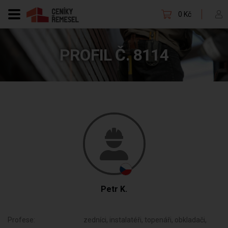
0 Kč
PROFIL Č. 8114
Petr K.
Profese:
zedníci, instalatéři, topenáři, obkladači,