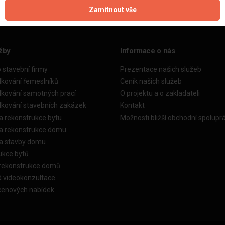
Zamítnout vše
žby
Informace o nás
o stavební firmy
Prezentace našich služeb
dkování řemeslníků
Ceník našich služeb
dkování samotných prací
O projektu a o zakladateli
dkování stavebních zakázek
Kontakt
a rekonstrukce bytu
Možnosti bližší obchodní spolupr
ka rekonstrukce domu
ka stavby domu
ukce bytů
 rekonstrukce domů
á videokonzultace
cenových nabídek