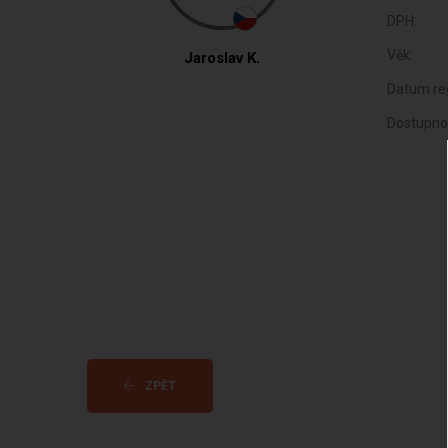
DPH:
Věk:
Jaroslav K.
Datum reg
Dostupno
ZPĚT