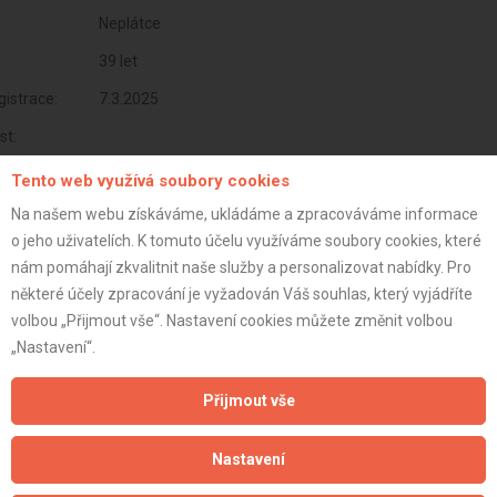
Neplátce
39 let
istrace:
7.3.2025
st:
Tento web využívá soubory cookies
Na našem webu získáváme, ukládáme a zpracováváme informace
o jeho uživatelích. K tomuto účelu využíváme soubory cookies, které
nám pomáhají zkvalitnit naše služby a personalizovat nabídky. Pro
některé účely zpracování je vyžadován Váš souhlas, který vyjádříte
volbou „Přijmout vše“. Nastavení cookies můžete změnit volbou
„Nastavení“.
Přijmout vše
Aktualizováno z portálu ARES dne 07.03.2025 15:53:42
Nastavení