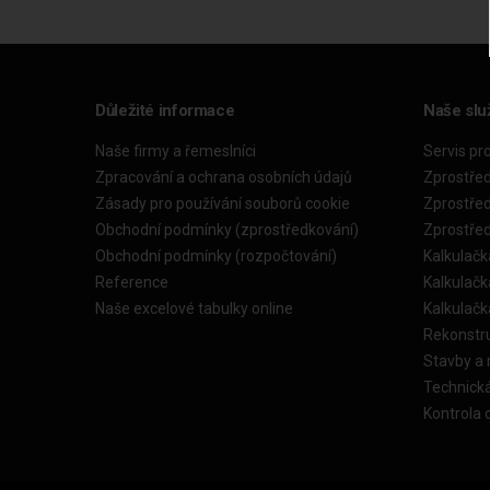
Důležité informace
Naše slu
Naše firmy a řemeslníci
Servis pr
Zpracování a ochrana osobních údajů
Zprostře
Zásady pro používání souborů cookie
Zprostře
Obchodní podmínky (zprostředkování)
Zprostře
Obchodní podmínky (rozpočtování)
Kalkulačk
Reference
Kalkulač
Naše excelové tabulky online
Kalkulač
Rekonstr
Stavby a
Technick
Kontrola 