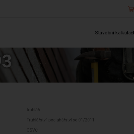
Stavební kalkulač
93
truhláři
Truhlářství, podlahářství od 01/2011
OSVČ