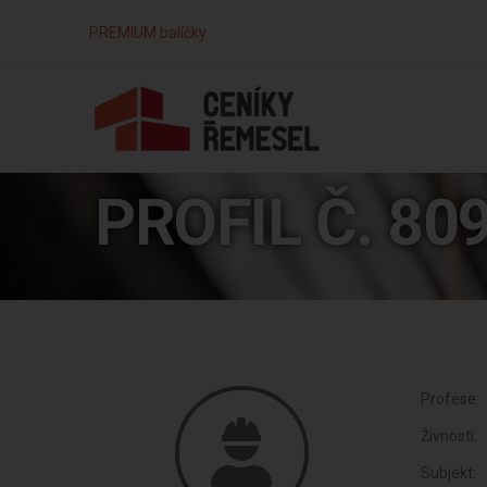
PREMIUM balíčky
PROFIL Č. 80
Profese:
Živnosti:
Subjekt: