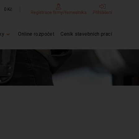
0 Kč
Registrace firmy/řemeslníka
Přihlášení
ky
Online rozpočet
Ceník stavebních prací