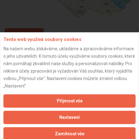
ZPĚT
Tento web využívá soubory cookies
Na našem webu získáváme, ukládáme a zpracováváme informace
o jeho uživatelích. K tomuto účelu využíváme soubory cookies, které
Aktualizováno z portálu ARES dne 06.03.2025 16:28:50
nám pomáhají zkvalitnit naše služby a personalizovat nabídky. Pro
některé účely zpracování je vyžadován Váš souhlas, který vyjádříte
volbou „Přijmout vše“. Nastavení cookies můžete změnit volbou
„Nastavení“.
Důležité informace
Přijmout vše
Naše firmy a řemeslníci
Zpracování a ochrana osobních údajů
Nastavení
Zásady pro používání souborů cookie
Obchodní podmínky (zprostředkování)
Zamítnout vše
Obchodní podmínky (rozpočtování)