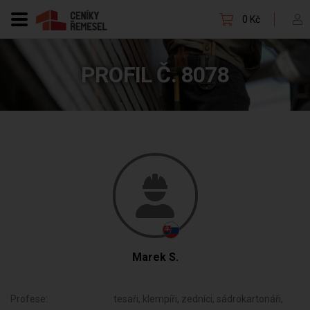
0 Kč
PROFIL Č. 8078
Marek S.
Profese:
tesaři, klempíři, zedníci, sádrokartonáři,