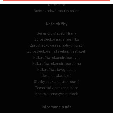
Reference
Naše excelové tabulky online
Naše služby
Servis pro stavební firmy
Zprostředkování řemeslníků
Zprostředkování samotných prací
Zprostředkování stavebních zakázek
Kalkulačka rekonstrukce bytu
Kalkulačka rekonstrukce domu
Kalkulačka stavby domu
Rekonstrukce bytů
Stavby a rekonstrukce domů
Technická videokonzultace
Kontrola cenových nabídek
Informace o nás