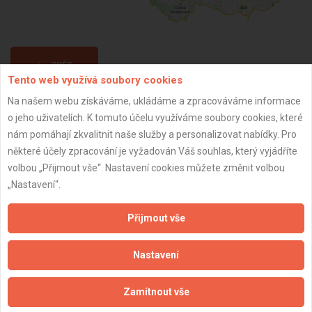
ZPĚT
Tento web využívá soubory cookies
Na našem webu získáváme, ukládáme a zpracováváme informace
Aktualizováno z portálu ARES dne 25.02.2025 09:19:26
o jeho uživatelích. K tomuto účelu využíváme soubory cookies, které
nám pomáhají zkvalitnit naše služby a personalizovat nabídky. Pro
některé účely zpracování je vyžadován Váš souhlas, který vyjádříte
volbou „Přijmout vše“. Nastavení cookies můžete změnit volbou
„Nastavení“.
Důležité informace
Přijmout vše
Naše firmy a řemeslníci
Zpracování a ochrana osobních údajů
Nastavení
Zásady pro používání souborů cookie
Obchodní podmínky (zprostředkování)
Zamítnout vše
Obchodní podmínky (rozpočtování)
Reference