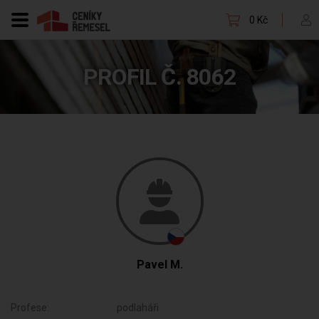
0 Kč
PROFIL Č. 8062
Pavel M.
Profese:
podlaháři