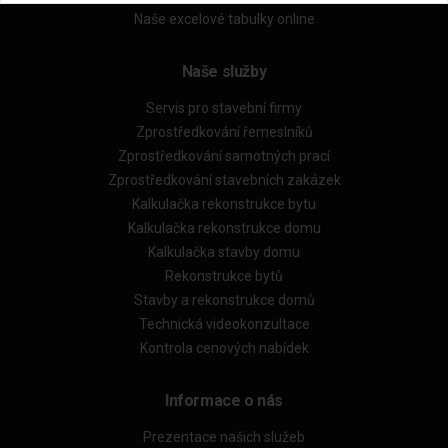
Naše excelové tabulky online
Naše služby
Servis pro stavební firmy
Zprostředkování řemeslníků
Zprostředkování samotných prací
Zprostředkování stavebních zakázek
Kalkulačka rekonstrukce bytu
Kalkulačka rekonstrukce domu
Kalkulačka stavby domu
Rekonstrukce bytů
Stavby a rekonstrukce domů
Technická videokonzultace
Kontrola cenových nabídek
Informace o nás
Prezentace našich služeb