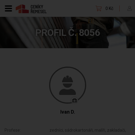
0 Kč
PROFIL Č. 8056
Ivan D.
Profese:
zedníci, sádrokartonáři, malíři, zakladači,