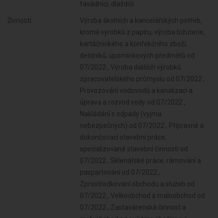
fasádníci, dlaždiči
Živnosti:
Výroba školních a kancelářských potřeb, kromě výrobků z papíru, výroba bižuterie, kartáčnického a konfekčního zboží, deštníků, upomínkových předmětů od 07/2022 , Výroba dalších výrobků zpracovatelského průmyslu od 07/2022 , Provozování vodovodů a kanalizací a úprava a rozvod vody od 07/2022 , Nakládání s odpady (vyjma nebezpečných) od 07/2022 , Přípravné a dokončovací stavební práce, specializované stavební činnosti od 07/2022 , Sklenářské práce, rámování a paspartování od 07/2022 , Zprostředkování obchodu a služeb od 07/2022 , Velkoobchod a maloobchod od 07/2022 , Zastavárenská činnost a maloobchod s použitým zbožím od 07/2022 , Údržba motorových vozidel a jejich příslušenství od 07/2022 , Potrubní a pozemní doprava (vyjma železniční a silniční motorové dopravy) od 07/2022 , Zasilatelství a zastupování v celním řízení od 07/2022 , Poskytování software, poradenství v oblasti informačních technologií, zpracování dat, hostingové a související činnosti a webové portály od 07/2022 , Činnost informačních a zpravodajských kanceláří od 07/2022 , Nákup, prodej, správa a údržba nemovitostí od 07/2022 , Pronájem a půjčování věcí movitých od 07/2022 , Poradenská a konzultační činnost, zpracování odborných studií a posudků od 07/2022 , Projektování pozemkových úprav od 07/2022 , Příprava a vypracování technických návrhů, grafické a kresličské práce od 07/2022 , Projektování elektrických zařízení od 07/2022 , Reklamní činnost, marketing, mediální zastoupení od 07/2022 , Testování, měření, analýzy a kontroly od 07/2022 , Fotografické služby od 07/2022 , Překladatelská a tlumočnická činnost od 07/2022 , Služby v oblasti administrativní správy a služby organizačně hospodářské povahy od 07/2022 , Provozování cestovní agentury a průvodcovská činnost v oblasti cestovního ruchu od 07/2022 , Mimoškolní výchova a vzdělávání, pořádání kurzů, školení, včetně lektorské činnosti od 07/2022 , Poskytování služeb pro zemědělství, zahradnictví, rybníkářství, lesnictví a myslivost od 07/2022 , Činnost odborného lesního hospodáře a vyhotovování lesních hospodářských plánů a osnov od 07/2022 , Provozování tělovýchovných a sportovních zařízení a organizování sportovní činnosti od 07/2022 , Diagnostická, zkušební a poradenská činnost v ochraně rostlin a ošetřování rostlin, rostlinných produktů, objektů a půdy proti škodlivým organismům přípravky na ochranu rostlin nebo biocidními přípravky od 07/2022 , Praní pro domácnost, žehlení, opravy a údržba oděvů, bytového textilu a osobního zboží od 07/2022 , Opravy a údržba potřeb pro domácnost, předmětů kulturní povahy, výrobků jemné mechaniky, optických přístrojů a měřidel od 07/2022 , Chov zvířat a jejich výcvik (s výjimkou živočišné výroby) od 07/2022 , Nakládání s reprodukčním materiálem lesních dřevin od 07/2022 , Poskytování služeb osobního charakteru a pro osobní hygienu od 07/2022 , Výroba potravinářských a škrobárenských výrobků od 07/2022 , Výroba, obchod a služby jinde nezařazené od 07/2022 , Pěstitelské pálení od 07/2022 , Výroba krmiv, krmných směsí, doplňkových látek a premixů od 07/2022 , Výroba textilií, textilních výrobků, oděvů a oděvních doplňků od 07/2022 , Výroba a opravy obuvi, brašnářského a sedlářského zboží od 07/2022 , Zpracování dřeva, výroba dřevěných, korkových, proutěných a slaměných výrobků od 07/2022 , Výroba vlákniny, papíru a lepenky a zboží z těchto materiálů od 07/2022 , Vydavatelské činnosti, polygrafická výroba, knihařské a kopírovací práce od 07/2022 , Výroba, rozmnožování, distribuce, prodej, pronájem zvukových a zvukově-obrazových záznamů a výroba nenahraných nosičů údajů a záznamů od 07/2022 , Výroba chemických látek a chemických směsí nebo předmětů a kosmetických přípravků od 07/2022 , Výroba hnojiv od 07/2022 , Výroba plastových a pryžových výrobků od 07/2022 , Výroba a zpracování skla od 07/2022 , Výroba stavebních hmot, porcelánových, keramických a sádrových výrobků od 07/2022 , Výroba brusiv a ostatních minerálních nekovových výrobků