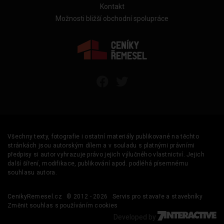
Kontakt
Možnosti bližší obchodní spolupráce
Všechny texty, fotografie i ostatní materiály publikované na těchto
stránkách jsou autorským dílem a v souladu s platnými právními
předpisy si autor vyhrazuje právo jejich výlučného vlastnictví. Jejich
další šíření, modifikace, publikování apod. podléhá písemnému
souhlasu autora.
CenikyRemesel.cz
© 2012 - 2026
Servis pro stavaře a stavebníky
Změnit souhlas s používáním cookies
Developed by