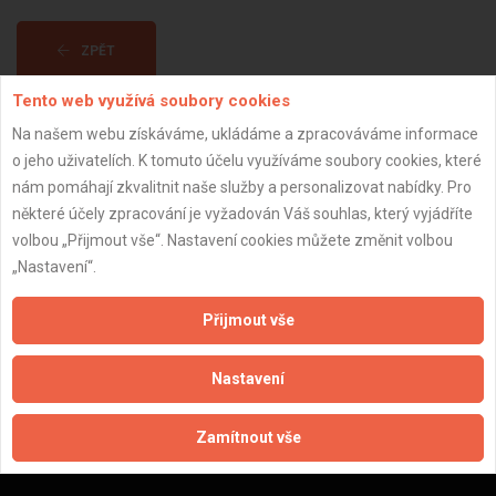
ZPĚT
Tento web využívá soubory cookies
Aktualizováno z portálu ARES dne 05.03.2025 18:18:33
Na našem webu získáváme, ukládáme a zpracováváme informace
o jeho uživatelích. K tomuto účelu využíváme soubory cookies, které
nám pomáhají zkvalitnit naše služby a personalizovat nabídky. Pro
některé účely zpracování je vyžadován Váš souhlas, který vyjádříte
volbou „Přijmout vše“. Nastavení cookies můžete změnit volbou
Důležité informace
„Nastavení“.
Naše firmy a řemeslníci
Přijmout vše
Zpracování a ochrana osobních údajů
Zásady pro používání souborů cookie
Nastavení
Obchodní podmínky (zprostředkování)
Obchodní podmínky (rozpočtování)
Zamítnout vše
Reference
Naše excelové tabulky online