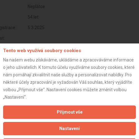
Neplátce
54 let
istrace:
5.3.2025
st:
Tento web využívá soubory cookies
Na našem webu získáváme, ukládáme a zpracováváme informace
o jeho uživatelích. K tomuto účelu využíváme soubory cookies, které
nám pomáhají zkvalitnit naše služby a personalizovat nabídky. Pro
některé účely zpracování je vyžadován Váš souhlas, který vyjádříte
volbou „Přijmout vše“. Nastavení cookies můžete změnit volbou
„Nastavení“.
Přijmout vše
Aktualizováno z portálu ARES dne 05.03.2025 15:48:19
Nastavení