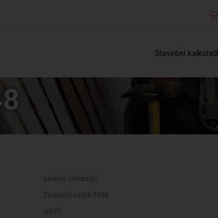
Stavební kalkulač
48
zedníci, obkladači
Zednictví od 04/1998
OSVČ