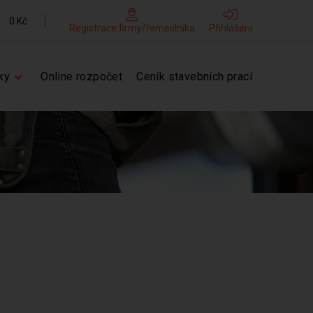
0 Kč
Registrace firmy/řemeslníka
Přihlášení
ky
Online rozpočet
Ceník stavebních prací