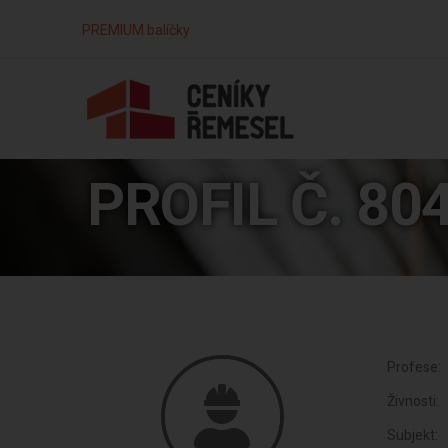
PREMIUM balíčky
PROFIL Č. 80
Profese:
Živnosti:
Subjekt: