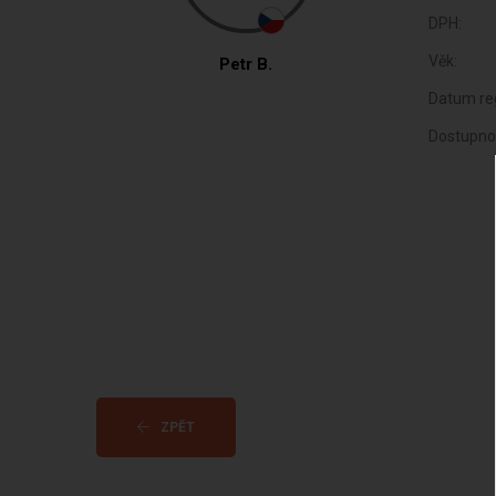
DPH:
Věk:
Petr B.
Datum reg
Dostupno
ZPĚT