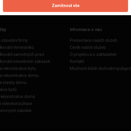
Zamítnout vše
žby
Informace o nás
o stavební firmy
Prezentace našich služeb
dkování řemeslníků
Ceník našich služeb
dkování samotných prací
O projektu a o zakladateli
dkování stavebních zakázek
Kontakt
a rekonstrukce bytu
Možnosti bližší obchodní spolupr
ka rekonstrukce domu
ka stavby domu
ukce bytů
 rekonstrukce domů
á videokonzultace
cenových nabídek