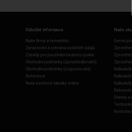
Důležité informace
Naše slu
Naše firmy a řemeslníci
Servis pr
Zpracování a ochrana osobních údajů
Zprostře
Zásady pro používání souborů cookie
Zprostře
Obchodní podmínky (zprostředkování)
Zprostře
Obchodní podmínky (rozpočtování)
Kalkulačk
Reference
Kalkulač
Naše excelové tabulky online
Kalkulač
Rekonstr
Stavby a
Technick
Kontrola 