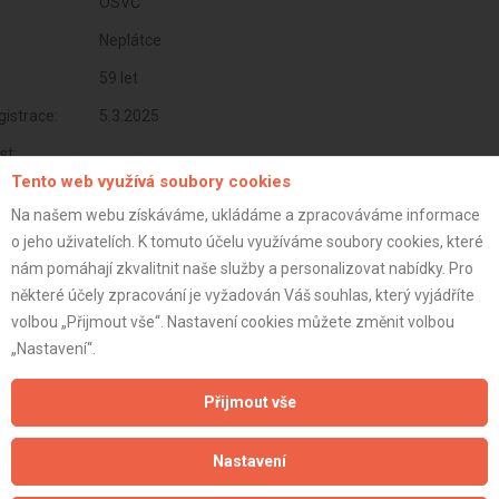
OSVČ
Neplátce
59 let
istrace:
5.3.2025
st:
Tento web využívá soubory cookies
Na našem webu získáváme, ukládáme a zpracováváme informace
o jeho uživatelích. K tomuto účelu využíváme soubory cookies, které
nám pomáhají zkvalitnit naše služby a personalizovat nabídky. Pro
některé účely zpracování je vyžadován Váš souhlas, který vyjádříte
volbou „Přijmout vše“. Nastavení cookies můžete změnit volbou
„Nastavení“.
Přijmout vše
Aktualizováno z portálu ARES dne 05.03.2025 12:33:01
Nastavení