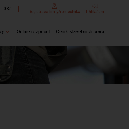
0 Kč
Registrace firmy/řemeslníka
Přihlášení
ky
Online rozpočet
Ceník stavebních prací