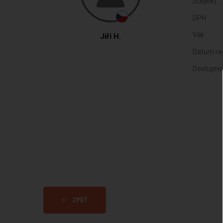
Subjekt:
DPH:
Věk:
Jiří H.
Datum reg
Dostupno
ZPĚT