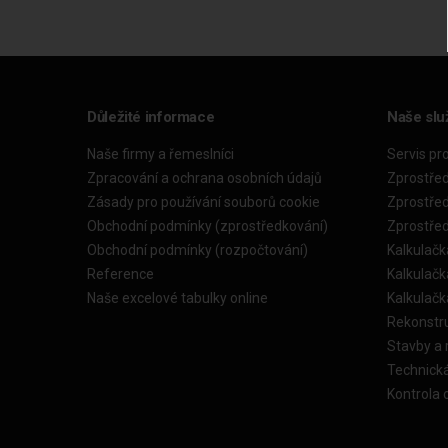
Důležité informace
Naše slu
Naše firmy a řemeslníci
Servis pr
Zpracování a ochrana osobních údajů
Zprostře
Zásady pro používání souborů cookie
Zprostře
Obchodní podmínky (zprostředkování)
Zprostře
Obchodní podmínky (rozpočtování)
Kalkulačk
Reference
Kalkulač
Naše excelové tabulky online
Kalkulač
Rekonstr
Stavby a
Technick
Kontrola 