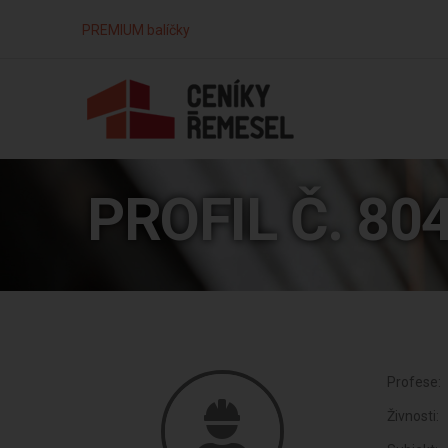
PREMIUM balíčky
PROFIL Č. 80
Profese:
Živnosti: