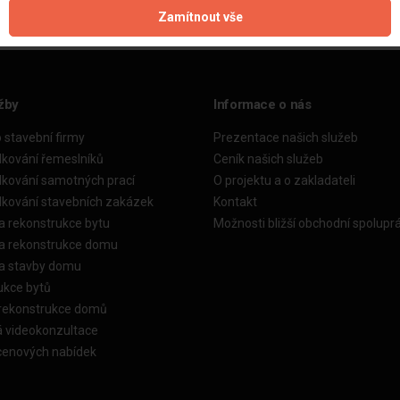
Zamítnout vše
žby
Informace o nás
o stavební firmy
Prezentace našich služeb
dkování řemeslníků
Ceník našich služeb
dkování samotných prací
O projektu a o zakladateli
dkování stavebních zakázek
Kontakt
a rekonstrukce bytu
Možnosti bližší obchodní spolupr
ka rekonstrukce domu
ka stavby domu
ukce bytů
 rekonstrukce domů
á videokonzultace
cenových nabídek