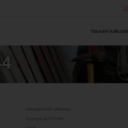
Stavební kalkulač
44
sádrokartonáři, obkladači
Zednictví od 01/1996