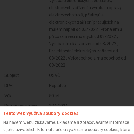
Výroba elektronických součástek,
elektrických zařízení a výroba a opravy
elektrických strojů, přístrojů a
elektronických zařízení pracujících na
malém napětí od 03/2022 , Pronájem a
půjčování věcí movitých od 03/2022 ,
Výroba strojů a zařízení od 03/2022 ,
Projektování elektrických zařízení od
03/2022 , Velkoobchod a maloobchod od
03/2022
Subjekt:
OSVČ
DPH:
Neplátce
Věk:
50 let
Datum registrace:
3.11.2024
Tento web využívá soubory cookies
Dostupnost:
Na našem webu získáváme, ukládáme a zpracováváme informace
o jeho uživatelích. K tomuto účelu využíváme soubory cookies, které