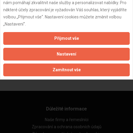
nám pomáhají zkvalitnit naše služby a personalizovat nabídky. Pro
některé účely zpracování je vyžadován Váš souhlas, který vyjádříte
volbou „Přijmout vše“. Nastavení cookies můžete změnit volbou
„Nastavení“.
Přijmout vše
ZPĚT
Nastavení
Zamítnout vše
Aktualizováno z portálu ARES dne 29.04.2025 20:49:57
Důležité informace
Naše firmy a řemeslníci
Zpracování a ochrana osobních údajů