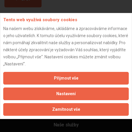
Tento web využívá soubory cookies
Aktualizováno z portálu ARES dne 03.03.2025 07:13:01
Na našem webu získáváme, ukládáme a zpracováváme informace
o jeho uživatelích. K tomuto účelu využíváme soubory cookies, které
nám pomáhají zkvalitnit naše služby a personalizovat nabídky. Pro
některé účely zpracování je vyžadován Váš souhlas, který vyjádříte
Důležité informace
volbou „Přijmout vše“. Nastavení cookies můžete změnit volbou
„Nastavení“.
Naše firmy a řemeslníci
Zpracování a ochrana osobních údajů
Přijmout vše
Zásady pro používání souborů cookie
Obchodní podmínky (zprostředkování)
Nastavení
Obchodní podmínky (rozpočtování)
Reference
Zamítnout vše
Naše excelové tabulky online
Naše služby