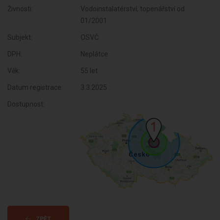
Živnosti:
Vodoinstalatérství, topenářství od
01/2001
Subjekt:
OSVČ
DPH:
Neplátce
Věk:
55 let
Datum registrace:
3.3.2025
Dostupnost:
ZPĚT