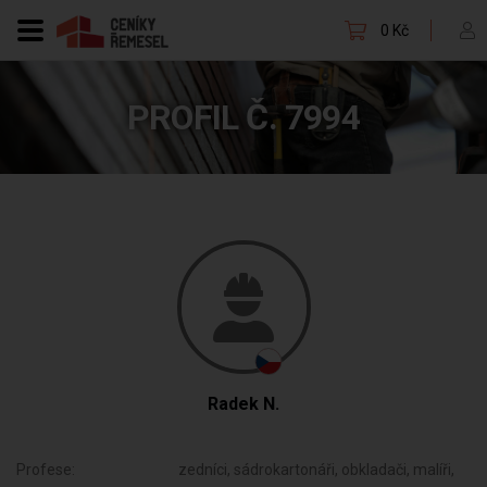
0 Kč
PROFIL Č. 7994
Radek N.
Profese:
zedníci, sádrokartonáři, obkladači, malíři,