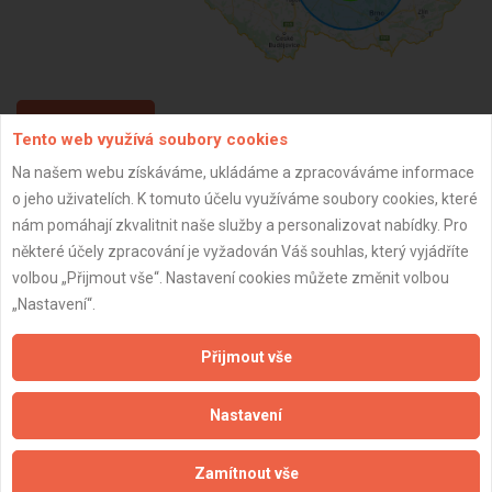
ZPĚT
Tento web využívá soubory cookies
Na našem webu získáváme, ukládáme a zpracováváme informace
o jeho uživatelích. K tomuto účelu využíváme soubory cookies, které
Aktualizováno z portálu ARES dne 02.03.2025 17:37:54
nám pomáhají zkvalitnit naše služby a personalizovat nabídky. Pro
některé účely zpracování je vyžadován Váš souhlas, který vyjádříte
volbou „Přijmout vše“. Nastavení cookies můžete změnit volbou
„Nastavení“.
Důležité informace
Přijmout vše
Naše firmy a řemeslníci
Zpracování a ochrana osobních údajů
Nastavení
Zásady pro používání souborů cookie
Obchodní podmínky (zprostředkování)
Zamítnout vše
Obchodní podmínky (rozpočtování)