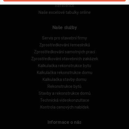
Reference
Naše excelové tabulky online
Naše služby
Servis pro stavební firmy
Zprostředkování řemeslníků
Zprostředkování samotných prací
Zprostředkování stavebních zakázek
Kalkulačka rekonstrukce bytu
Kalkulačka rekonstrukce domu
Kalkulačka stavby domu
Rekonstrukce bytů
Stavby a rekonstrukce domů
Technická videokonzultace
Kontrola cenových nabídek
Informace o nás