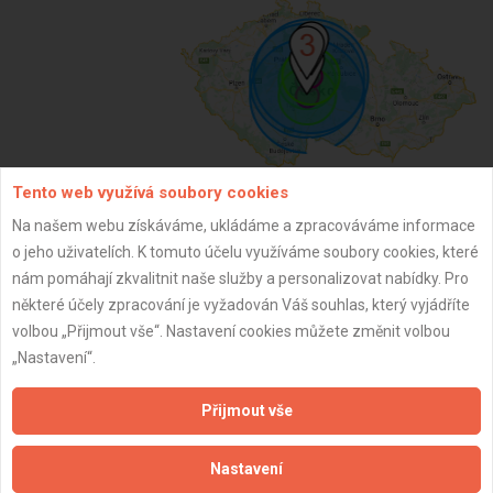
Tento web využívá soubory cookies
Na našem webu získáváme, ukládáme a zpracováváme informace
ZPĚT
o jeho uživatelích. K tomuto účelu využíváme soubory cookies, které
nám pomáhají zkvalitnit naše služby a personalizovat nabídky. Pro
některé účely zpracování je vyžadován Váš souhlas, který vyjádříte
Aktualizováno z portálu ARES dne 02.03.2025 17:15:11
volbou „Přijmout vše“. Nastavení cookies můžete změnit volbou
„Nastavení“.
Přijmout vše
Důležité informace
Nastavení
Naše firmy a řemeslníci