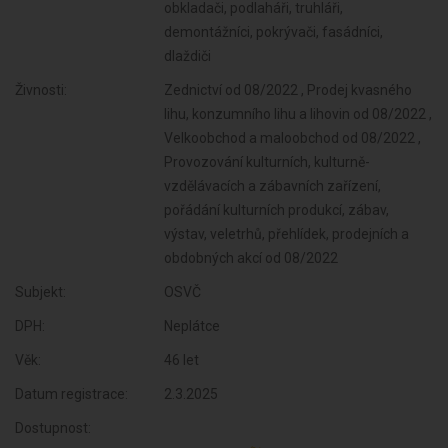
obkladači, podlaháři, truhláři,
demontážníci, pokrývači, fasádníci,
dlaždiči
Živnosti:
Zednictví od 08/2022 , Prodej kvasného
lihu, konzumního lihu a lihovin od 08/2022 ,
Velkoobchod a maloobchod od 08/2022 ,
Provozování kulturních, kulturně-
vzdělávacích a zábavních zařízení,
pořádání kulturních produkcí, zábav,
výstav, veletrhů, přehlídek, prodejních a
obdobných akcí od 08/2022
Subjekt:
OSVČ
DPH:
Neplátce
Věk:
46 let
Datum registrace:
2.3.2025
Dostupnost: