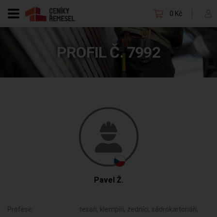
0 Kč
PROFIL Č. 7992
Pavel Ž.
Profese:
tesaři, klempíři, zedníci, sádrokartonáři,