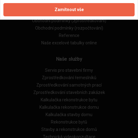
Zpracování a ochrana osobních údajů
Zamítnout vše
Zásady pro používání souborů cookie
Obchodní podmínky (zprostředkování)
Obchodní podmínky (rozpočtování)
Reference
Naše excelové tabulky online
Naše služby
Servis pro stavební firmy
Zprostředkování řemeslníků
Zprostředkování samotných prací
Zprostředkování stavebních zakázek
Kalkulačka rekonstrukce bytu
Kalkulačka rekonstrukce domu
Kalkulačka stavby domu
Rekonstrukce bytů
Stavby a rekonstrukce domů
Technická videokonzultace