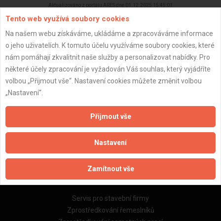
Aktualizováno z portálu ARES dne 01.12.2025 15:45:01
Tento web využívá soubory cookies
Na našem webu získáváme, ukládáme a zpracováváme informace
o jeho uživatelích. K tomuto účelu využíváme soubory cookies, které
nám pomáhají zkvalitnit naše služby a personalizovat nabídky. Pro
Důležité informace
některé účely zpracování je vyžadován Váš souhlas, který vyjádříte
volbou „Přijmout vše“. Nastavení cookies můžete změnit volbou
Naše firmy a řemeslníci
„Nastavení“.
Zpracování a ochrana osobních údajů
Zásady pro používání souborů cookie
Přijmout vše
Obchodní podmínky (zprostředkování)
Obchodní podmínky (rozpočtování)
Nastavení
Reference
Naše excelové tabulky online
Zamítnout vše
Naše služby
Servis pro stavební firmy
Zprostředkování řemeslníků