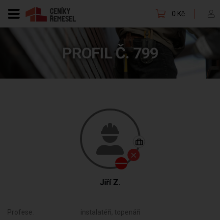
0 Kč
PROFIL Č. 799
Jiří Z.
Profese:
instalatéři, topenáři