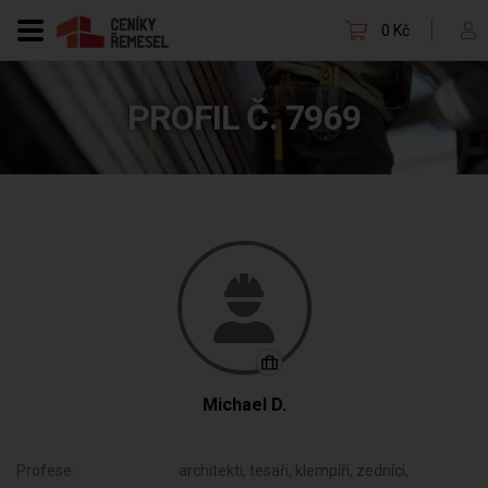
0 Kč
PROFIL Č. 7969
Michael D.
Profese:
architekti, tesaři, klempíři, zedníci,