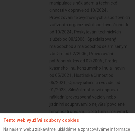
manipulace s nákladem a technické
činnosti v dopravě od 10/2024 ,
Provozování tělovýchovných a sportovních
zařízení a organizování sportovní činnosti
od 10/2024 , Poskytování technických
služeb od 08/2006 , Specializovaný
maloobchod a maloobchod se smíšeným
zbožím od 02/2006 , Provozování
pohřební služby od 02/2006 , Prodej
kvasného lihu, konzumního lihu a lihovin
od 05/2021 , Hostinská činnost od
05/2021 , Opravy silničních vozidel od
01/2023 , Silniční motorová doprava -
nákladní provozovaná vozidly nebo
jízdními soupravami o největší povolené
hmotnosti přesahující 3,5 tuny určenými k
přepravě zvířat nebo věcí, - nákladní
Tento web využívá soubory cookies
mezinárodní provozovaná vozidly nebo
Na našem webu získáváme, ukládáme a zpracováváme informace
jízdními soupravami o největší povolené