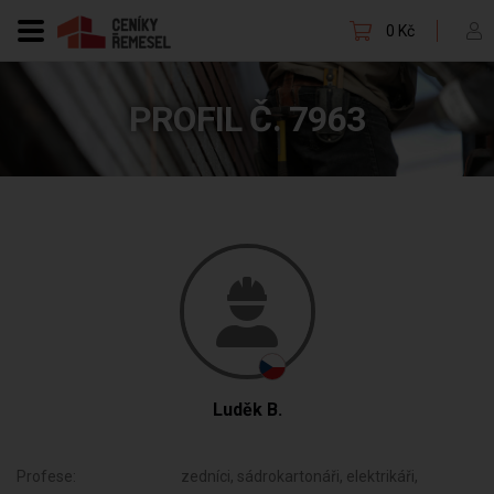
0 Kč
PROFIL Č. 7963
Luděk B.
Profese:
zedníci, sádrokartonáři, elektrikáři,