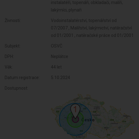
instalatéři, topenáři, obkladači, malíři,
lakýrníci, plynaři
Živnosti:
Vodoinstalatérství, topenářství od
07/2007 , Malířství, lakýrnictví, natěračství
od 01/2001 , natěračské práce od 01/2001
Subjekt:
OSVČ
DPH:
Neplátce
Věk:
44 let
Datum registrace:
5.10.2024
Dostupnost: