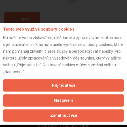
ZPĚT
Tento web využívá soubory cookies
Na našem webu získáváme, ukládáme a zpracováváme informace
Aktualizováno z portálu ARES dne 29.04.2025 20:53:15
o jeho uživatelích. K tomuto účelu využíváme soubory cookies, které
nám pomáhají zkvalitnit naše služby a personalizovat nabídky. Pro
některé účely zpracování je vyžadován Váš souhlas, který vyjádříte
volbou „Přijmout vše“. Nastavení cookies můžete změnit volbou
„Nastavení“.
Důležité informace
Naše firmy a řemeslníci
Přijmout vše
Zpracování a ochrana osobních údajů
Zásady pro používání souborů cookie
Nastavení
Obchodní podmínky (zprostředkování)
Obchodní podmínky (rozpočtování)
Zamítnout vše
Reference
Naše excelové tabulky online