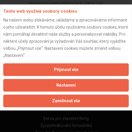
Aktualizováno z portálu ARES dne 02.01.2024 15:15:07
Tento web využívá soubory cookies
Na našem webu získáváme, ukládáme a zpracováváme informace
o jeho uživatelích. K tomuto účelu využíváme soubory cookies, které
nám pomáhají zkvalitnit naše služby a personalizovat nabídky. Pro
Důležité informace
některé účely zpracování je vyžadován Váš souhlas, který vyjádříte
volbou „Přijmout vše“. Nastavení cookies můžete změnit volbou
Naše firmy a řemeslníci
„Nastavení“.
Zpracování a ochrana osobních údajů
Zásady pro používání souborů cookie
Přijmout vše
Obchodní podmínky (zprostředkování)
Obchodní podmínky (rozpočtování)
Nastavení
Reference
Naše excelové tabulky online
Zamítnout vše
Naše služby
Servis pro stavební firmy
Zprostředkování řemeslníků