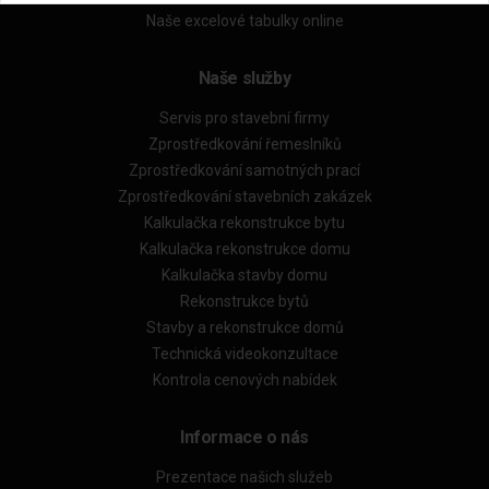
Naše excelové tabulky online
Naše služby
Servis pro stavební firmy
Zprostředkování řemeslníků
Zprostředkování samotných prací
Zprostředkování stavebních zakázek
Kalkulačka rekonstrukce bytu
Kalkulačka rekonstrukce domu
Kalkulačka stavby domu
Rekonstrukce bytů
Stavby a rekonstrukce domů
Technická videokonzultace
Kontrola cenových nabídek
Informace o nás
Prezentace našich služeb