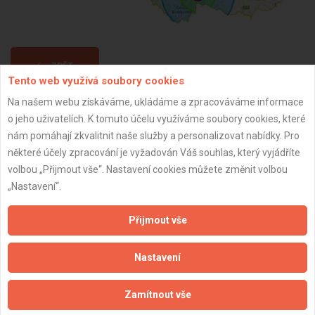
ZPĚT
Tento web využívá soubory cookies
Na našem webu získáváme, ukládáme a zpracováváme informace
Aktualizováno z portálu ARES dne 28.02.2025 13:18:03
o jeho uživatelích. K tomuto účelu využíváme soubory cookies, které
nám pomáhají zkvalitnit naše služby a personalizovat nabídky. Pro
některé účely zpracování je vyžadován Váš souhlas, který vyjádříte
volbou „Přijmout vše“. Nastavení cookies můžete změnit volbou
„Nastavení“.
Důležité informace
Přijmout vše
Naše firmy a řemeslníci
Zpracování a ochrana osobních údajů
Nastavení
Zásady pro používání souborů cookie
Obchodní podmínky (zprostředkování)
Zamítnout vše
Obchodní podmínky (rozpočtování)
Reference