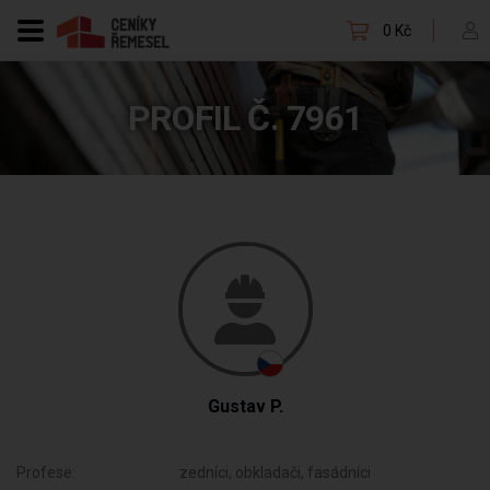
0 Kč
PROFIL Č. 7961
Gustav P.
Profese:
zedníci, obkladači, fasádníci