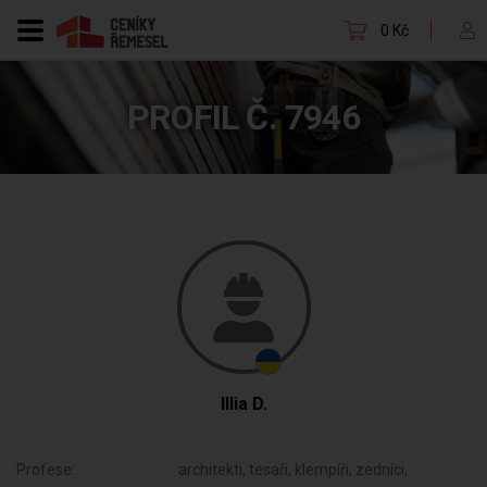
0 Kč
PROFIL Č. 7946
Illia D.
Profese:
architekti, tesaři, klempíři, zedníci,