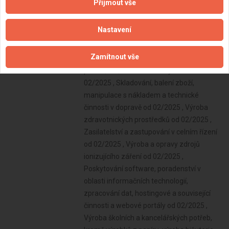
Přijmout vše
Nastavení
Zamítnout vše