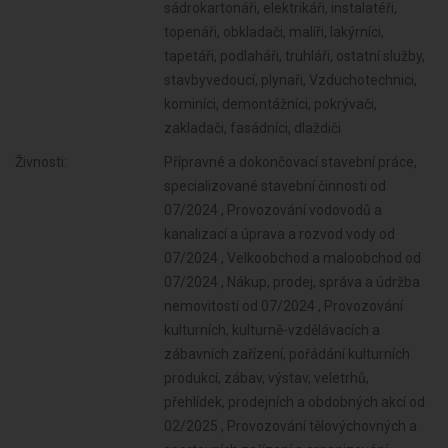
sádrokartonáři, elektrikáři, instalatéři,
topenáři, obkladači, malíři, lakýrníci,
tapetáři, podlaháři, truhláři, ostatní služby,
stavbyvedoucí, plynaři, Vzduchotechnici,
kominíci, demontážníci, pokrývači,
zakladači, fasádníci, dlaždiči
Živnosti:
Přípravné a dokončovací stavební práce, specializované stavební činnosti od 07/2024 , Provozování vodovodů a kanalizací a úprava a rozvod vody od 07/2024 , Velkoobchod a maloobchod od 07/2024 , Nákup, prodej, správa a údržba nemovitostí od 07/2024 , Provozování kulturních, kulturně-vzdělávacích a zábavních zařízení, pořádání kulturních produkcí, zábav, výstav, veletrhů, přehlídek, prodejních a obdobných akcí od 02/2025 , Provozování tělovýchovných a sportovních zařízení a organizování sportovní činnosti od 02/2025 , Praní pro domácnost, žehlení, opravy a údržba oděvů, bytového textilu a osobního zboží od 02/2025 , Poskytování technických služeb od 02/2025 , Opravy a údržba potřeb pro domácnost, předmětů kulturní povahy, výrobků jemné mechaniky, optických přístrojů a měřidel od 02/2025 , Poskytování služeb osobního charakteru a pro osobní hygienu od 02/2025 , Poskytování služeb pro rodinu a domácnost od 02/2025 , Poskytování služeb pro právnické osoby a svěřenské fondy od 02/2025 , Poskytování služeb pro zemědělství, zahradnictví, rybníkářství, lesnictví a myslivost od 02/2025 , Činnost odborného lesního hospodáře a vyhotovování lesních hospodářských plánů a osnov od 02/2025 , Diagnostická, zkušební a poradenská činnost v ochraně rostlin a ošetřování rostlin, rostlinných produktů, objektů a půdy proti škodlivým organismům přípravky na ochranu rostlin nebo biocidními přípravky od 02/2025 , Nakládání s reprodukčním materiálem lesních dřevin od 02/2025 , Úprava nerostů, dobývání rašeliny a bahna od 02/2025 , Chov zvířat a jejich výcvik (s výjimkou živočišné výroby) od 02/2025 , Výroba potravinářských a škrobárenských výrobků od 02/2025 , Pěstitelské pálení od 02/2025 , Výroba krmiv, krmných směsí, doplňkových látek a premixů od 02/2025 , Výroba textilií, textilních výrobků, oděvů a oděvních doplňků od 02/2025 , Výroba a opravy obuvi, brašnářského a sedlářského zboží od 02/2025 , Zpracování dřeva, výroba dřevěných, korkových, proutěných a slaměných výrobků od 02/2025 , Výroba vlákniny, papíru a lepenky a zboží z těchto materiálů od 02/2025 , Vydavatelské činnosti, polygrafická výroba, knihařské a kopírovací práce od 02/2025 , Výroba, rozmnožování, distribuce, prodej, pronájem zvukových a zvukově-obrazových záznamů a výroba nenahraných nosičů údajů a záznamů od 02/2025 , Výroba koksu, surového dehtu a jiných pevných paliv od 02/2025 , Výroba chemických látek a chemických směsí nebo předmětů a kosmetických přípravků od 02/2025 , Výroba hnojiv od 02/2025 , Výroba plastových a pryžových výrobků od 02/2025 , Výroba a zpracování skla od 02/2025 , Výroba stavebních hmot, porcelánových, keramických a sádrových výrobků od 02/2025 , Výroba brusiv a ostatních minerálních nekovových výrobků od 02/2025 , Broušení technického a šperkového kamene od 02/2025 , Výroba a hutní zpracování železa, drahých a neželezných kovů a jejich slitin od 02/2025 , Výroba kovových konstrukcí a kovodělných výrobků od 02/2025 , Umělecko-řemeslné zpracování kovů od 02/2025 , Povrchové úpravy a svařování kovů a dalších materiálů od 02/2025 , Výroba měřicích, zkušebních, navigačních, optických a fotografických přístrojů a zařízení od 02/2025 , Výroba elektronických součástek, elektrických zařízení a výroba a opravy elektrických strojů, přístrojů a elektronických zařízení pracujících na malém napětí od 02/2025 , Výroba neelektrických zařízení pro domácnost od 02/2025 , Výroba strojů a zařízení od 02/2025 , Výroba motorových a přípojných vozidel a karoserií od 02/2025 , Stavba a výroba plavidel od 02/2025 , Výroba, vývoj, projektování, zkoušky, instalace, údržba, opravy, modifikace a konstrukční změny letadel, motorů letadel, vrtulí, letadlových částí a zařízení a leteckých pozemních zařízení od 02/2025 , Výroba drážních hnacích vozidel a drážních vozidel na dráze tramvajové, trolejbusové a lanové a železničního parku od 02/2025 , Výroba jízdních kol, vozíků pro invalidy a jiných nemotorových dopravních prostředků od 02/2025 , Zastavárenská činnost a maloobchod s použitým zbožím od 02/2025 , Výroba a opravy čalounických výrobků od 02/2025 , Údržba motorových vozidel a jejich p