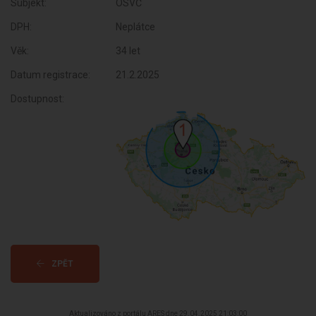
Subjekt:
OSVČ
DPH:
Neplátce
Věk:
34 let
Datum registrace:
21.2.2025
Dostupnost:
ZPĚT
Aktualizováno z portálu ARES dne 29.04.2025 21:03:00