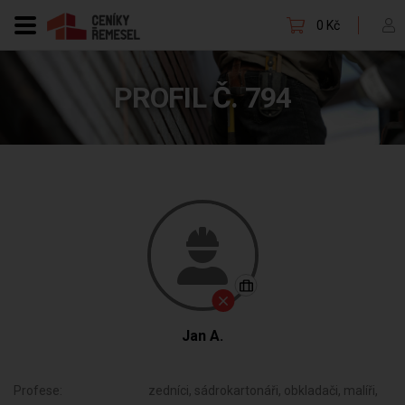
0 Kč
PROFIL Č. 794
Jan A.
Profese:
zedníci, sádrokartonáři, obkladači, malíři,