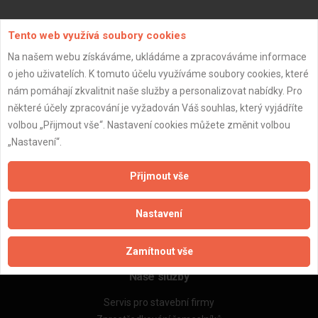
Aktualizováno z portálu ARES dne 01.12.2025 11:00:02
Tento web využívá soubory cookies
Na našem webu získáváme, ukládáme a zpracováváme informace
o jeho uživatelích. K tomuto účelu využíváme soubory cookies, které
nám pomáhají zkvalitnit naše služby a personalizovat nabídky. Pro
některé účely zpracování je vyžadován Váš souhlas, který vyjádříte
Důležité informace
volbou „Přijmout vše“. Nastavení cookies můžete změnit volbou
Naše firmy a řemeslníci
„Nastavení“.
Zpracování a ochrana osobních údajů
Zásady pro používání souborů cookie
Přijmout vše
Obchodní podmínky (zprostředkování)
Obchodní podmínky (rozpočtování)
Nastavení
Reference
Naše excelové tabulky online
Zamítnout vše
Naše služby
Servis pro stavební firmy