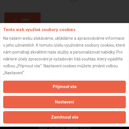
ZPĚT
Tento web využívá soubory cookies
Na našem webu získáváme, ukládáme a zpracováváme informace
Aktualizováno z portálu ARES dne 27.02.2025 14:25:31
o jeho uživatelích. K tomuto účelu využíváme soubory cookies, které
nám pomáhají zkvalitnit naše služby a personalizovat nabídky. Pro
některé účely zpracování je vyžadován Váš souhlas, který vyjádříte
volbou „Přijmout vše“. Nastavení cookies můžete změnit volbou
„Nastavení“.
Důležité informace
Naše firmy a řemeslníci
Přijmout vše
Zpracování a ochrana osobních údajů
Zásady pro používání souborů cookie
Nastavení
Obchodní podmínky (zprostředkování)
Obchodní podmínky (rozpočtování)
Zamítnout vše
Reference
Naše excelové tabulky online