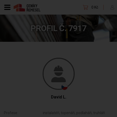
0 Kč
PROFIL Č. 7917
David L.
Profese:
instalatéři, topenáři, podlaháři, truhláři