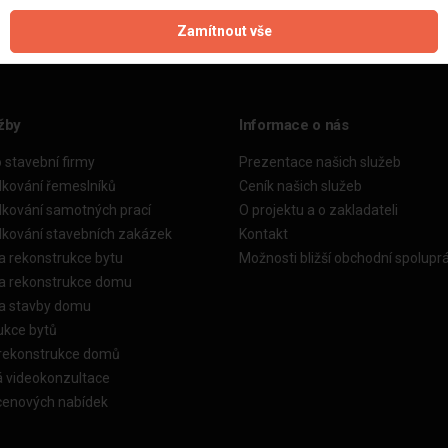
Zamítnout vše
žby
Informace o nás
o stavební firmy
Prezentace našich služeb
dkování řemeslníků
Ceník našich služeb
dkování samotných prací
O projektu a o zakladateli
dkování stavebních zakázek
Kontakt
a rekonstrukce bytu
Možnosti bližší obchodní spolupr
ka rekonstrukce domu
ka stavby domu
ukce bytů
 rekonstrukce domů
á videokonzultace
cenových nabídek