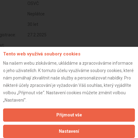
OSVČ
Neplátce
30 let
istrace:
27.2.2025
st:
Tento web využívá soubory cookies
Na našem webu získáváme, ukládáme a zpracováváme informace
o jeho uživatelích. K tomuto účelu využíváme soubory cookies, které
nám pomáhají zkvalitnit naše služby a personalizovat nabídky. Pro
některé účely zpracování je vyžadován Váš souhlas, který vyjádříte
volbou „Přijmout vše“. Nastavení cookies můžete změnit volbou
„Nastavení“.
Přijmout vše
Aktualizováno z portálu ARES dne 27.02.2025 11:37:42
Nastavení