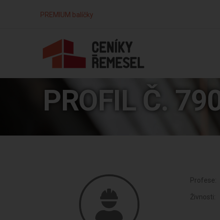
PREMIUM balíčky
PROFIL Č. 79
Profese:
Živnosti: