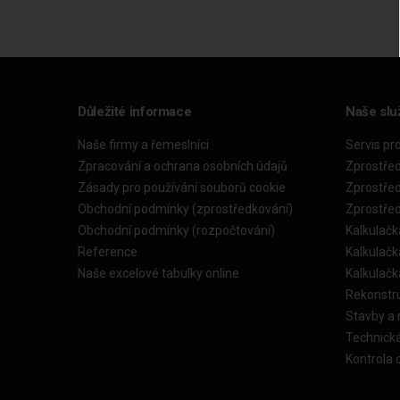
Důležité informace
Naše slu
Naše firmy a řemeslníci
Servis pr
Zpracování a ochrana osobních údajů
Zprostře
Zásady pro používání souborů cookie
Zprostře
Obchodní podmínky (zprostředkování)
Zprostře
Obchodní podmínky (rozpočtování)
Kalkulačk
Reference
Kalkulač
Naše excelové tabulky online
Kalkulač
Rekonstr
Stavby a
Technick
Kontrola 