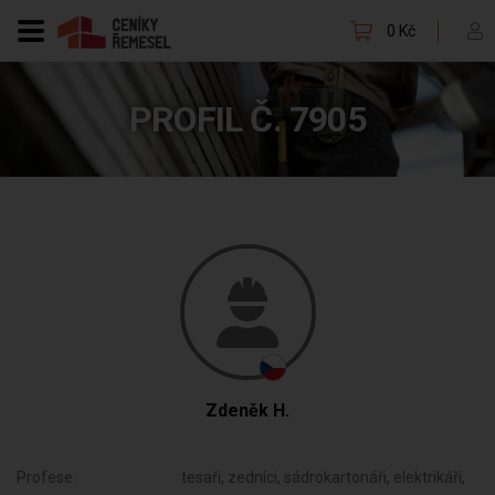
0 Kč
PROFIL Č. 7905
Zdeněk H.
Profese:
tesaři, zedníci, sádrokartonáři, elektrikáři,