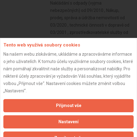
Nakládání s odpady (vyjma
nebezpečných) od 09/2010 , Nákup,
prodej, správa a údržba nemovitostí od
03/2020 , technické činnosti v dopravě od
03/2001 , zprostředkovatelské služby od
09/1996 , poskytování služeb pro osobní
Tento web využívá soubory cookies
hygienu a služeb souvisejících s péčí o
Na našem webu získáváme, ukládáme a zpracováváme informace
vzhled osob od 04/2001 , Správa a údržba
o jeho uživatelích. K tomuto účelu využíváme soubory cookies, které
nemovitostí od 09/2004
nám pomáhají zkvalitnit naše služby a personalizovat nabídky. Pro
Subjekt:
OSVČ
některé účely zpracování je vyžadován Váš souhlas, který vyjádříte
DPH:
Neplátce
volbou „Přijmout vše“. Nastavení cookies můžete změnit volbou
„Nastavení“.
Věk:
69 let
Datum registrace:
27.2.2025
Přijmout vše
Dostupnost:
Nastavení