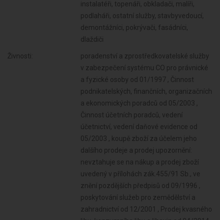
instalatéři, topenáři, obkladači, malíři,
podlaháři, ostatní služby, stavbyvedoucí,
demontážníci, pokrývači, fasádníci,
dlaždiči
Živnosti:
poradenství a zprostředkovatelské služby
v zabezpečení systému CO pro právnické
a fyzické osoby od 01/1997 , Činnost
podnikatelských, finančních, organizačních
a ekonomických poradců od 05/2003 ,
Činnost účetních poradců, vedení
účetnictví, vedení daňové evidence od
05/2003 , koupě zboží za účelem jeho
dalšího prodeje a prodej upozornění:
nevztahuje se na nákup a prodej zboží
uvedený v přílohách zák.455/91 Sb., ve
znění pozdějších předpisů od 09/1996 ,
poskytování služeb pro zemědělství a
zahradnictví od 12/2001 , Prodej kvasného