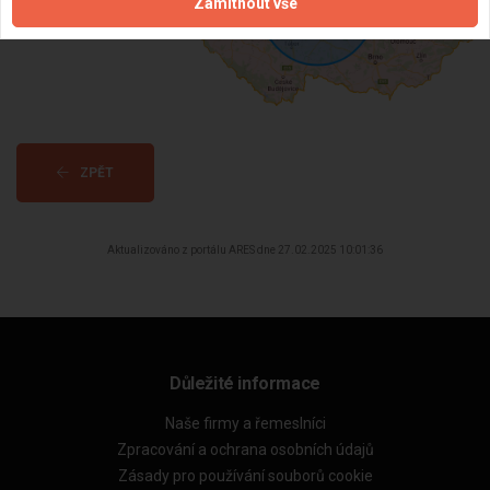
Zamítnout vše
ZPĚT
Aktualizováno z portálu ARES dne 27.02.2025 10:01:36
Důležité informace
Naše firmy a řemeslníci
Zpracování a ochrana osobních údajů
Zásady pro používání souborů cookie