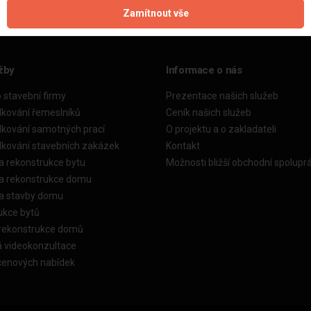
Zamítnout vše
žby
Informace o nás
o stavební firmy
Prezentace našich služeb
dkování řemeslníků
Ceník našich služeb
dkování samotných prací
O projektu a o zakladateli
dkování stavebních zakázek
Kontakt
a rekonstrukce bytu
Možnosti bližší obchodní spolupr
ka rekonstrukce domu
ka stavby domu
ukce bytů
 rekonstrukce domů
á videokonzultace
cenových nabídek