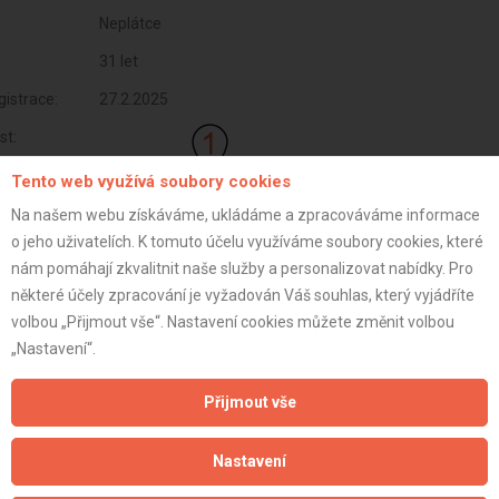
Neplátce
31 let
istrace:
27.2.2025
st:
Tento web využívá soubory cookies
Na našem webu získáváme, ukládáme a zpracováváme informace
o jeho uživatelích. K tomuto účelu využíváme soubory cookies, které
nám pomáhají zkvalitnit naše služby a personalizovat nabídky. Pro
některé účely zpracování je vyžadován Váš souhlas, který vyjádříte
volbou „Přijmout vše“. Nastavení cookies můžete změnit volbou
„Nastavení“.
Přijmout vše
Aktualizováno z portálu ARES dne 27.02.2025 05:33:42
Nastavení