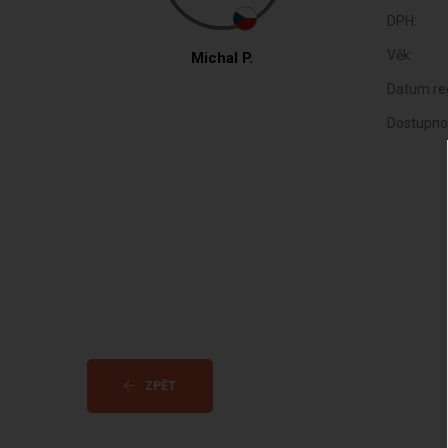
DPH:
Věk:
Michal P.
Datum reg
Dostupno
ZPĚT