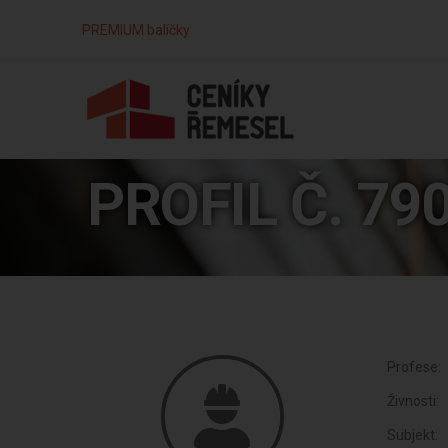
PREMIUM balíčky
PROFIL Č. 79
Profese:
Živnosti:
Subjekt: