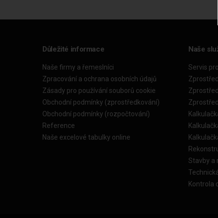
Důležité informace
Naše slu
Naše firmy a řemeslníci
Servis pr
Zpracování a ochrana osobních údajů
Zprostře
Zásady pro používání souborů cookie
Zprostře
Obchodní podmínky (zprostředkování)
Zprostře
Obchodní podmínky (rozpočtování)
Kalkulačk
Reference
Kalkulač
Naše excelové tabulky online
Kalkulač
Rekonstr
Stavby a
Technick
Kontrola 