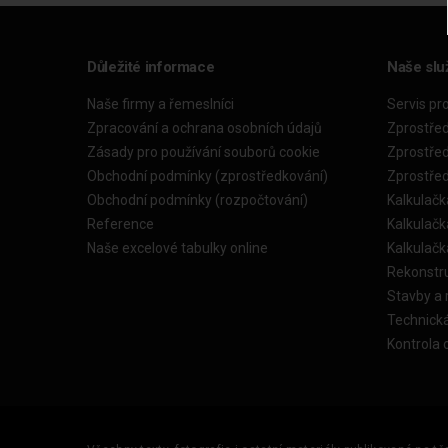
Důležité informace
Naše slu
Naše firmy a řemeslníci
Servis pr
Zpracování a ochrana osobních údajů
Zprostře
Zásady pro používání souborů cookie
Zprostře
Obchodní podmínky (zprostředkování)
Zprostře
Obchodní podmínky (rozpočtování)
Kalkulačk
Reference
Kalkulač
Naše excelové tabulky online
Kalkulač
Rekonstr
Stavby a
Technick
Kontrola 