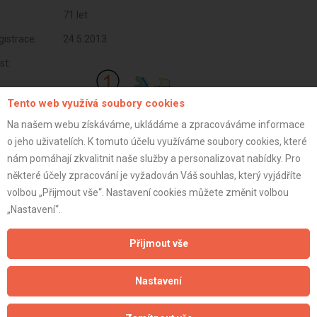
71 let
istrace:
24.5.2013
st:
Tento web využívá soubory cookies
Na našem webu získáváme, ukládáme a zpracováváme informace
o jeho uživatelích. K tomuto účelu využíváme soubory cookies, které
nám pomáhají zkvalitnit naše služby a personalizovat nabídky. Pro
některé účely zpracování je vyžadován Váš souhlas, který vyjádříte
volbou „Přijmout vše“. Nastavení cookies můžete změnit volbou
„Nastavení“.
Přijmout vše
Aktualizováno z portálu ARES dne 01.12.2025 06:15:03
Nastavení