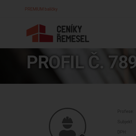
PREMIUM balíčky
PROFIL Č. 78
Profese:
Subjekt:
DPH: