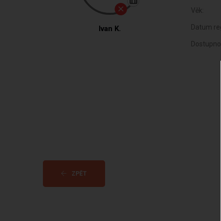
Věk:
Datum reg
Ivan K.
Dostupno
ZPĚT