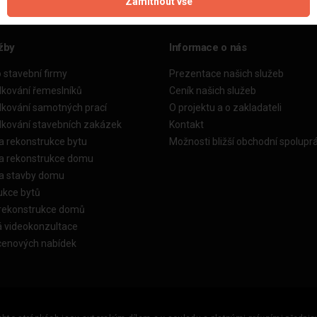
Zamítnout vše
žby
Informace o nás
o stavební firmy
Prezentace našich služeb
dkování řemeslníků
Ceník našich služeb
dkování samotných prací
O projektu a o zakladateli
dkování stavebních zakázek
Kontakt
a rekonstrukce bytu
Možnosti bližší obchodní spolupr
ka rekonstrukce domu
ka stavby domu
ukce bytů
 rekonstrukce domů
á videokonzultace
cenových nabídek