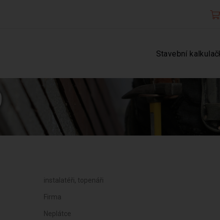
Stavební kalkulač
9
instalatéři, topenáři
Firma
Neplátce