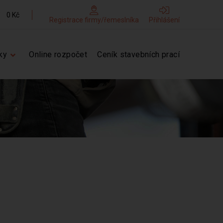
0 Kč
Registrace firmy/řemeslníka
Přihlášení
ky
Online rozpočet
Ceník stavebních prací