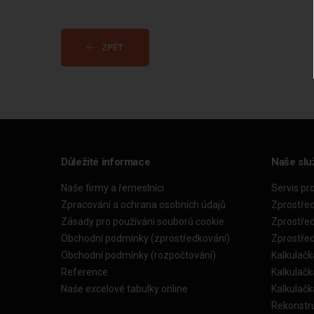
ZPĚT
Důležité informace
Naše slu
Naše firmy a řemeslníci
Servis pr
Zpracování a ochrana osobních údajů
Zprostře
Zásady pro používání souborů cookie
Zprostře
Obchodní podmínky (zprostředkování)
Zprostře
Obchodní podmínky (rozpočtování)
Kalkulačk
Reference
Kalkulač
Naše excelové tabulky online
Kalkulač
Rekonstr