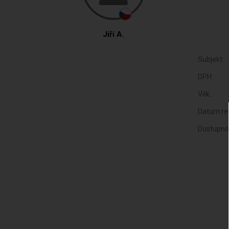
Jiří A.
Subjekt:
DPH:
Věk:
Datum reg
Dostupno