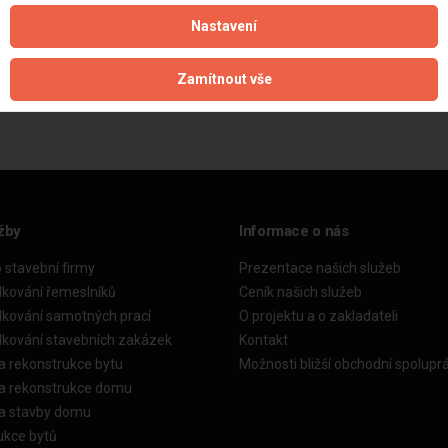
Nastavení
Aktualizováno z portálu ARES dne 24.02.2025 19:39:37
Zamítnout vše
žby
Informace o nás
o stavební firmy
Prezentace našich služeb
dkování řemeslníků
Ceník našich služeb
dkování samotných prací
O projektu a o zakladateli
dkování stavebních zakázek
Kontakt
a rekonstrukce bytu
Možnosti bližší obchodní spolupr
ka rekonstrukce domu
ka stavby domu
ukce bytů