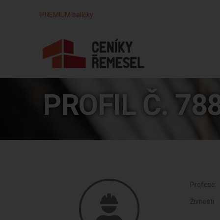
PREMIUM balíčky
PROFIL Č. 78
Profese:
Živnosti: