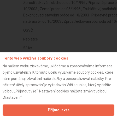
Zprostředkování obchodu od 10/1996 , Přípravné práce p
10/2003 , Zemní práce od 05/1996 , Truhlářství, podlahářs
Dokončovací stavební práce od 10/2003 , Přípravné práce p
natěračství od 10/2003 , Zprostředkování obchodu od 1
OSVČ
Neplátce
53 let
istrace:
24.2.2025
Tento web využívá soubory cookies
st:
Na našem webu získáváme, ukládáme a zpracováváme informace
o jeho uživatelích. K tomuto účelu využíváme soubory cookies, které
nám pomáhají zkvalitnit naše služby a personalizovat nabídky. Pro
některé účely zpracování je vyžadován Váš souhlas, který vyjádříte
volbou „Přijmout vše“. Nastavení cookies můžete změnit volbou
„Nastavení“.
Přijmout vše