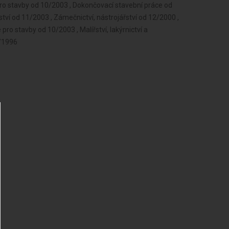
ro stavby od 10/2003 , Dokončovací stavební práce od
tví od 11/2003 , Zámečnictví, nástrojářství od 12/2000 ,
ro stavby od 10/2003 , Malířství, lakýrnictví a
0/1996