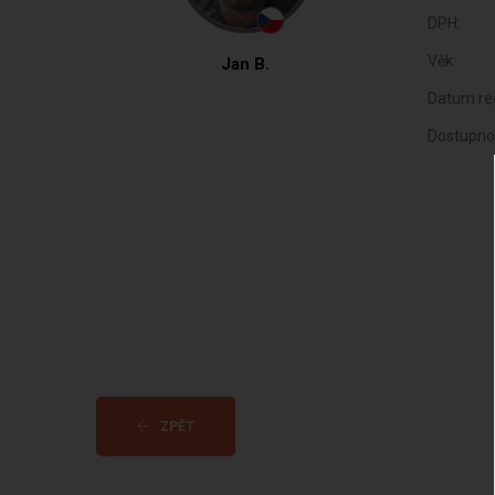
DPH:
Věk:
Jan B.
Datum reg
Dostupno
ZPĚT