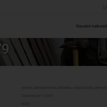
Stavební kalkulač
79
zedníci, sádrokartonáři, obkladači, ostatní služby, demontá
Zednictví od 11/2015
OSVČ