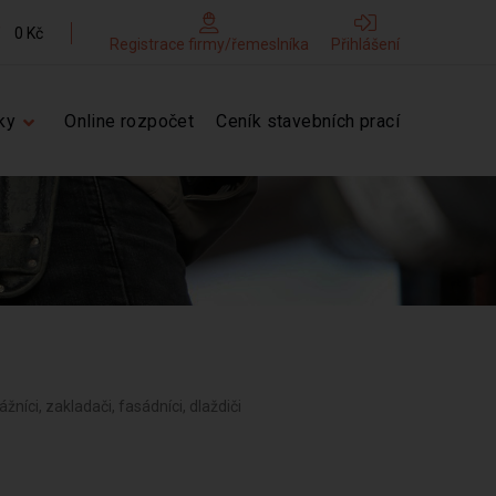
0 Kč
Registrace firmy/řemeslníka
Přihlášení
ky
Online rozpočet
Ceník stavebních prací
žníci, zakladači, fasádníci, dlaždiči