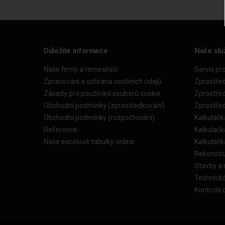
Důležité informace
Naše slu
Naše firmy a řemeslníci
Servis pr
Zpracování a ochrana osobních údajů
Zprostře
Zásady pro používání souborů cookie
Zprostře
Obchodní podmínky (zprostředkování)
Zprostře
Obchodní podmínky (rozpočtování)
Kalkulačk
Reference
Kalkulač
Naše excelové tabulky online
Kalkulač
Rekonstr
Stavby a
Technick
Kontrola 