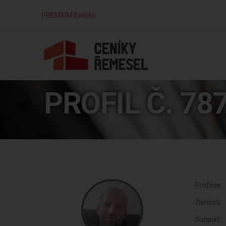
PREMIUM balíčky
PROFIL Č. 78
Profese:
Živnosti:
Subjekt: