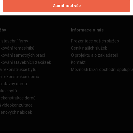
Zamítnout vše
žby
Informace o nás
o stavební firmy
Prezentace našich služeb
dkování řemeslníků
Ceník našich služeb
dkování samotných prací
O projektu a o zakladateli
dkování stavebních zakázek
Kontakt
a rekonstrukce bytu
Možnosti bližší obchodní spolupr
ka rekonstrukce domu
ka stavby domu
ukce bytů
 rekonstrukce domů
á videokonzultace
cenových nabídek