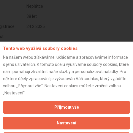
Neplátce
38 let
istrace:
24.2.2025
st:
Tento web využívá soubory cookies
Na našem webu získáváme, ukládáme a zpracováváme informace
o jeho uživatelích. K tomuto účelu využíváme soubory cookies, které
nám pomáhají zkvalitnit naše služby a personalizovat nabídky. Pro
některé účely zpracování je vyžadován Váš souhlas, který vyjádříte
volbou „Přijmout vše“. Nastavení cookies můžete změnit volbou
„Nastavení“.
Přijmout vše
Aktualizováno z portálu ARES dne 24.02.2025 19:09:58
Nastavení