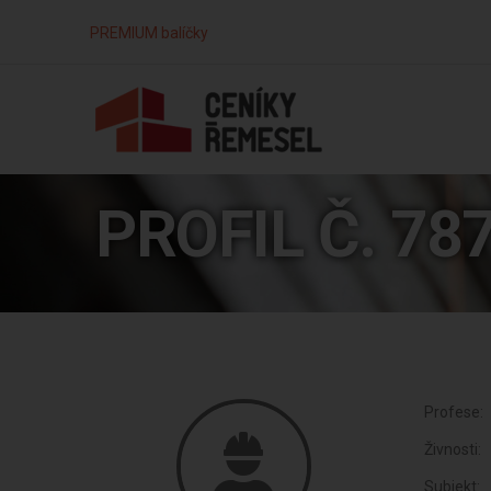
PREMIUM balíčky
PROFIL Č. 78
Profese:
Živnosti:
Subjekt: