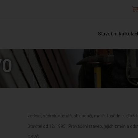
Stavební kalkulač
70
zedníci, sádrokartonáři, obkladači, malíři, fasádníci, dlaždi
Stavitel od 12/1995 , Provádění staveb, jejich změn a od
OSVČ