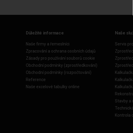
Důležité informace
Naše slu
Naše firmy a řemeslníci
Servis pr
Zpracování a ochrana osobních údajů
Zprostře
Zásady pro používání souborů cookie
Zprostře
Obchodní podmínky (zprostředkování)
Zprostře
Obchodní podmínky (rozpočtování)
Kalkulačk
Reference
Kalkulač
Naše excelové tabulky online
Kalkulač
Rekonstr
Stavby a
Technick
Kontrola 