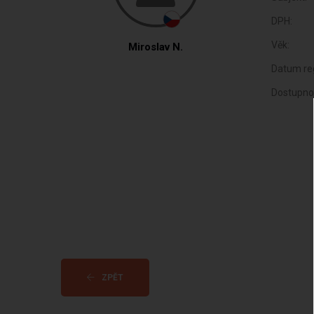
DPH:
Věk:
Miroslav N.
Datum reg
Dostupno
ZPĚT