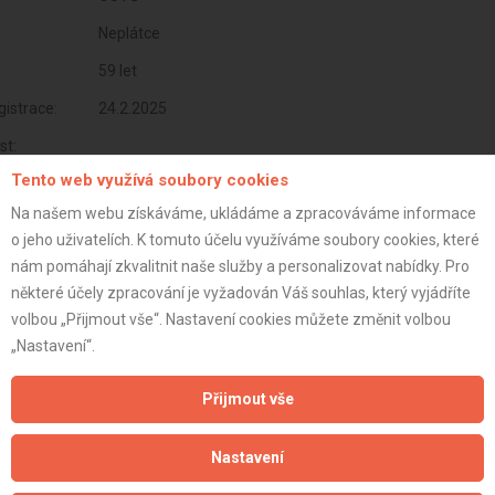
Neplátce
59 let
istrace:
24.2.2025
st:
Tento web využívá soubory cookies
Na našem webu získáváme, ukládáme a zpracováváme informace
o jeho uživatelích. K tomuto účelu využíváme soubory cookies, které
nám pomáhají zkvalitnit naše služby a personalizovat nabídky. Pro
některé účely zpracování je vyžadován Váš souhlas, který vyjádříte
volbou „Přijmout vše“. Nastavení cookies můžete změnit volbou
„Nastavení“.
Přijmout vše
Aktualizováno z portálu ARES dne 24.02.2025 13:52:55
Nastavení