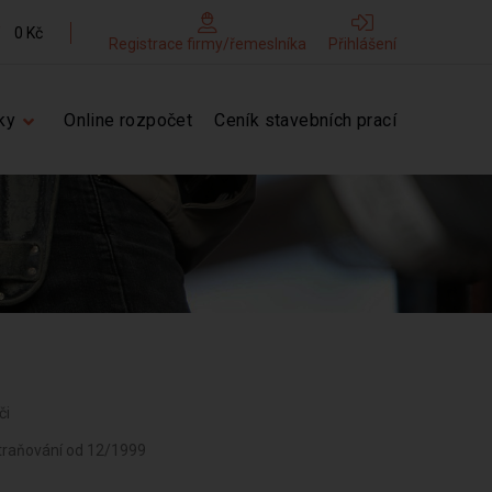
0 Kč
Registrace firmy/řemeslníka
Přihlášení
ky
Online rozpočet
Ceník stavebních prací
či
straňování od 12/1999