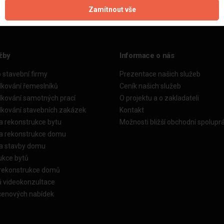
Zamítnout vše
žby
Informace o nás
o stavební firmy
Prezentace našich služeb
dkování řemeslníků
Ceník našich služeb
dkování samotných prací
O projektu a o zakladateli
dkování stavebních zakázek
Kontakt
a rekonstrukce bytu
Možnosti bližší obchodní spolupr
ka rekonstrukce domu
ka stavby domu
ukce bytů
 rekonstrukce domů
á videokonzultace
cenových nabídek