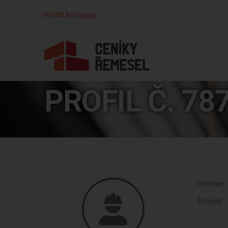
PREMIUM balíčky
PROFIL Č. 78
Profese:
Živnosti: