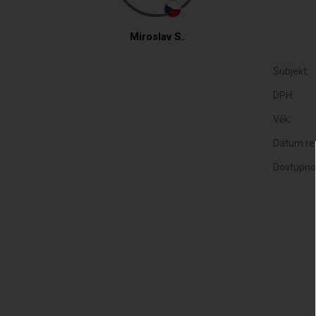
Miroslav S.
Subjekt:
DPH:
Věk:
Datum reg
Dostupno