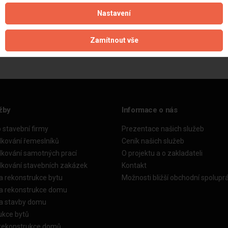
Nastavení
Aktualizováno z portálu ARES dne 01.12.2025 04:30:02
Zamítnout vše
žby
Informace o nás
o stavební firmy
Prezentace našich služeb
dkování řemeslníků
Ceník našich služeb
dkování samotných prací
O projektu a o zakladateli
dkování stavebních zakázek
Kontakt
a rekonstrukce bytu
Možnosti bližší obchodní spolupr
ka rekonstrukce domu
ka stavby domu
ukce bytů
 rekonstrukce domů