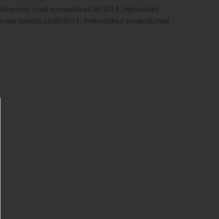
odborných studií a posudků od 06/2014 , Mimoškolní
ktorské činnosti od 06/2014 , Velkoobchod a maloobchod