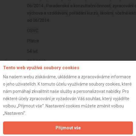
06/2014 , Poradenská a konzultační činnost, zpracování 
výchova a vzdělávání, pořádání kurzů, školení, včetně le
od 06/2014
OSVČ
Plátce
54 let
istrace:
23.5.2013
Tento web využívá soubory cookies
st:
Na našem webu získáváme, ukládáme a zpracováváme informace
o jeho uživatelích. K tomuto účelu využíváme soubory cookies, které
nám pomáhají zkvalitnit naše služby a personalizovat nabídky. Pro
některé účely zpracování je vyžadován Váš souhlas, který vyjádříte
volbou „Přijmout vše“. Nastavení cookies můžete změnit volbou
„Nastavení“.
Přijmout vše