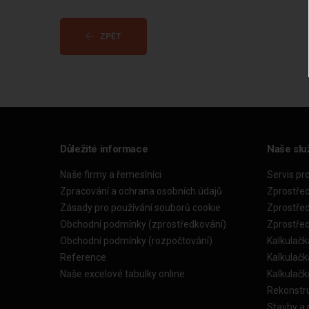
ZPĚT
Důležité informace
Naše slu
Naše firmy a řemeslníci
Servis pr
Zpracování a ochrana osobních údajů
Zprostře
Zásady pro používání souborů cookie
Zprostře
Obchodní podmínky (zprostředkování)
Zprostře
Obchodní podmínky (rozpočtování)
Kalkulačk
Reference
Kalkulač
Naše excelové tabulky online
Kalkulač
Rekonstr
Stavby a