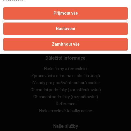
ZPĚT
Přijmout vše
Aktualizováno z portálu ARES dne 27.02.2025 15:21:47
Nastavení
Zamítnout vše
Důležité informace
Naše firmy a řemeslníci
Zpracování a ochrana osobních údajů
Zásady pro používání souborů cookie
Obchodní podmínky (zprostředkování)
Obchodní podmínky (rozpočtování)
Reference
Naše excelové tabulky online
Naše služby