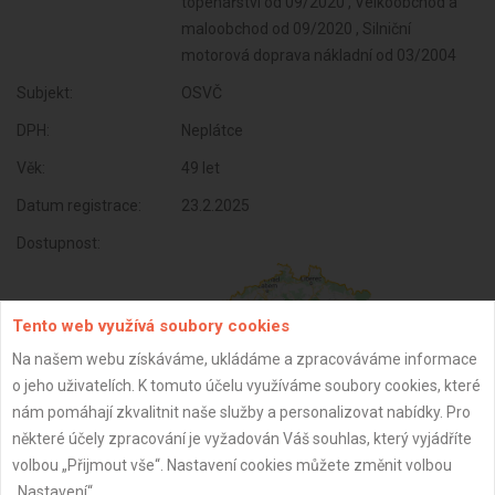
topenářství od 09/2020 , Velkoobchod a
maloobchod od 09/2020 , Silniční
motorová doprava nákladní od 03/2004
Subjekt:
OSVČ
DPH:
Neplátce
Věk:
49 let
Datum registrace:
23.2.2025
Dostupnost:
Tento web využívá soubory cookies
Na našem webu získáváme, ukládáme a zpracováváme informace
o jeho uživatelích. K tomuto účelu využíváme soubory cookies, které
nám pomáhají zkvalitnit naše služby a personalizovat nabídky. Pro
některé účely zpracování je vyžadován Váš souhlas, který vyjádříte
volbou „Přijmout vše“. Nastavení cookies můžete změnit volbou
„Nastavení“.