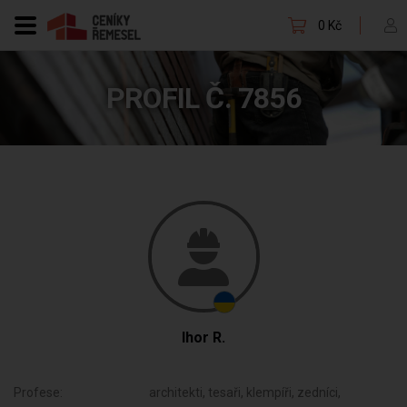
0 Kč
PROFIL Č. 7856
Ihor R.
Profese:
architekti, tesaři, klempíři, zedníci,