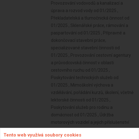
Provozování vodovodů a kanalizací a
úprava a rozvod vody od 01/2025 ,
Překladatelská a tlumočnická činnost od
01/2025 , Sklenářské práce, rámování a
paspartování od 01/2025 , Přípravné a
dokončovací stavební práce,
specializované stavební činnosti od
01/2025 , Provozování cestovní agentury
a průvodcovská činnost v oblasti
cestovního ruchu od 01/2025 ,
Poskytování technických služeb od
01/2025 , Mimoškolní výchova a
vzdělávání, pořádání kurzů, školení, včetně
lektorské činnosti od 01/2025 ,
Poskytování služeb pro rodinu a
domácnost od 01/2025 , Údržba
motorových vozidel a jejich příslušenství
od 01/2025 , Poskytování služeb pro
Tento web využívá soubory cookies
zemědělství, zahradnictví, rybníkářství,