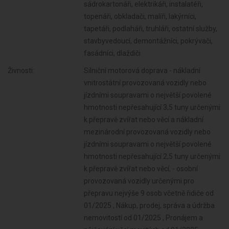
sádrokartonáři, elektrikáři, instalatéři,
topenáři, obkladači, malíři, lakýrníci,
tapetáři, podlaháři, truhláři, ostatní služby,
stavbyvedoucí, demontážníci, pokrývači,
fasádníci, dlaždiči
Živnosti:
Silniční motorová doprava - nákladní
vnitrostátní provozovaná vozidly nebo
jízdními soupravami o největší povolené
hmotnosti nepřesahující 3,5 tuny určenými
k přepravě zvířat nebo věcí a nákladní
mezinárodní provozovaná vozidly nebo
jízdními soupravami o největší povolené
hmotnosti nepřesahující 2,5 tuny určenými
k přepravě zvířat nebo věcí, - osobní
provozovaná vozidly určenými pro
přepravu nejvýše 9 osob včetně řidiče od
01/2025 , Nákup, prodej, správa a údržba
nemovitostí od 01/2025 , Pronájem a