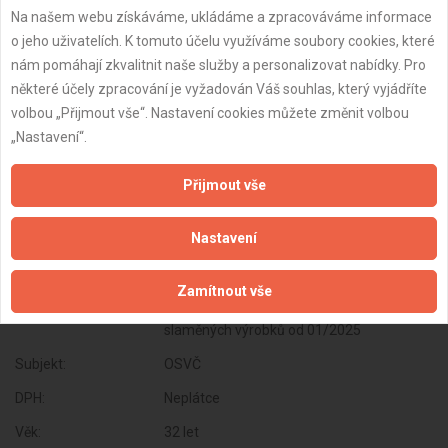
Na našem webu získáváme, ukládáme a zpracováváme informace
lesnictví a myslivost od 01/2025 , Činnost
o jeho uživatelích. K tomuto účelu využíváme soubory cookies, které
odborného lesního hospodáře a
nám pomáhají zkvalitnit naše služby a personalizovat nabídky. Pro
vyhotovování lesních hospodářských plánů
některé účely zpracování je vyžadován Váš souhlas, který vyjádříte
a osnov od 01/2025 , Potrubní a pozemní
volbou „Přijmout vše“. Nastavení cookies můžete změnit volbou
doprava (vyjma železniční a silniční
„Nastavení“.
motorové dopravy) od 01/2025 ,
Skladování, balení zboží, manipulace s
Přijmout vše
nákladem a technické činnosti v dopravě
od 01/2025 , Nakládání s reprodukčním
materiálem lesních dřevin od 01/2025 ,
Nastavení
Úprava nerostů, dobývání rašeliny a bahna
od 01/2025 , Zpracování dřeva, výroba
Zamítnout vše
dřevěných, korkových, proutěných a
slaměných výrobků od 01/2025
Subjekt:
OSVČ
DPH:
Neplátce
Věk:
32 let