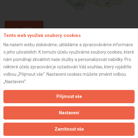
ZPĚT
Tento web využívá soubory cookies
Na našem webu získáváme, ukládáme a zpracováváme informace
Aktualizováno z portálu ARES dne 27.02.2025 15:32:34
o jeho uživatelích. K tomuto účelu využíváme soubory cookies, které
nám pomáhají zkvalitnit naše služby a personalizovat nabídky. Pro
některé účely zpracování je vyžadován Váš souhlas, který vyjádříte
volbou „Přijmout vše“. Nastavení cookies můžete změnit volbou
„Nastavení“.
Důležité informace
Přijmout vše
Naše firmy a řemeslníci
Zpracování a ochrana osobních údajů
Nastavení
Zásady pro používání souborů cookie
Obchodní podmínky (zprostředkování)
Zamítnout vše
Obchodní podmínky (rozpočtování)
Reference