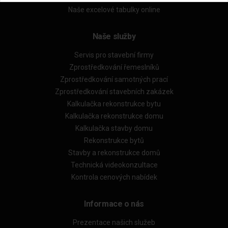
Naše excelové tabulky online
Naše služby
Servis pro stavební firmy
Zprostředkování řemeslníků
Zprostředkování samotných prací
Zprostředkování stavebních zakázek
Kalkulačka rekonstrukce bytu
Kalkulačka rekonstrukce domu
Kalkulačka stavby domu
Rekonstrukce bytů
Stavby a rekonstrukce domů
Technická videokonzultace
Kontrola cenových nabídek
Informace o nás
Prezentace našich služeb