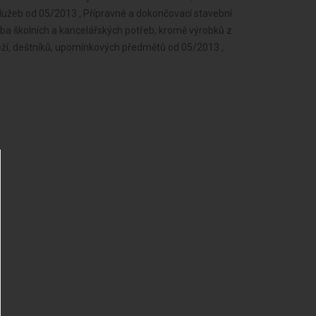
užeb od 05/2013 , Přípravné a dokončovací stavební
oba školních a kancelářských potřeb, kromě výrobků z
boží, deštníků, upomínkových předmětů od 05/2013 ,