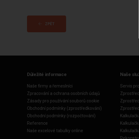
ZPĚT
Důležité informace
Naše slu
Naše firmy a řemeslníci
Servis pr
Zpracování a ochrana osobních údajů
Zprostře
Zásady pro používání souborů cookie
Zprostře
Obchodní podmínky (zprostředkování)
Zprostře
Obchodní podmínky (rozpočtování)
Kalkulačk
Reference
Kalkulač
Naše excelové tabulky online
Kalkulač
Rekonstr