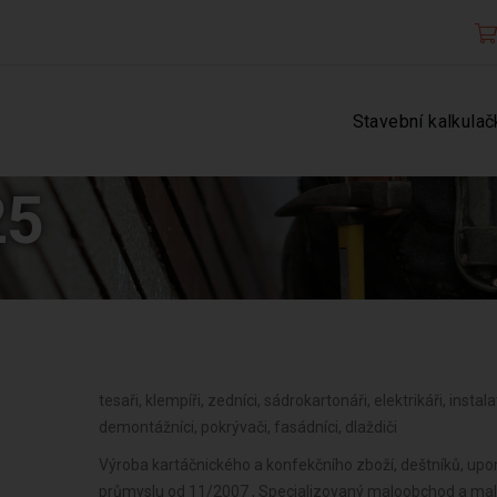
Stavební kalkulač
25
tesaři, klempíři, zedníci, sádrokartonáři, elektrikáři, instala
demontážníci, pokrývači, fasádníci, dlaždiči
Výroba kartáčnického a konfekčního zboží, deštníků, up
průmyslu od 11/2007 , Specializovaný maloobchod a ma