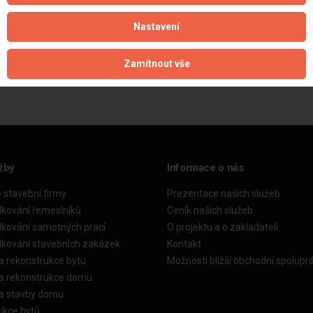
Nastavení
Aktualizováno z portálu ARES dne 12.02.2025 21:42:48
Zamítnout vše
žby
Informace o nás
o stavební firmy
Prezentace našich služeb
dkování řemeslníků
Ceník našich služeb
dkování samotných prací
O projektu a o zakladateli
dkování stavebních zakázek
Kontakt
a rekonstrukce bytu
Možnosti bližší obchodní spolupr
ka rekonstrukce domu
ka stavby domu
ukce bytů