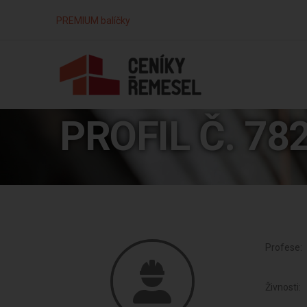
PREMIUM balíčky
PROFIL Č. 78
Profese:
Živnosti: