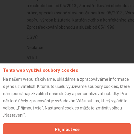
a maloobchod od 05/2013 , Zprostředkování obchodu a sl
práce, specializované stavební činnosti od 05/2013 , Výr
papíru, výroba bižuterie, kartáčnického a konfekčního z
Zprostředkování obchodu a služeb od 05/1996
OSVČ
Neplátce
51 let
istrace:
12.2.2025
Tento web využívá soubory cookies
st:
Na našem webu získáváme, ukládáme a zpracováváme informace
o jeho uživatelích. K tomuto účelu využíváme soubory cookies, které
nám pomáhají zkvalitnit naše služby a personalizovat nabídky. Pro
některé účely zpracování je vyžadován Váš souhlas, který vyjádříte
volbou „Přijmout vše“. Nastavení cookies můžete změnit volbou
„Nastavení“.
Přijmout vše