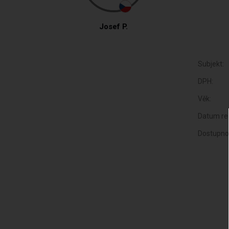
Josef P.
Subjekt:
DPH:
Věk:
Datum reg
Dostupno