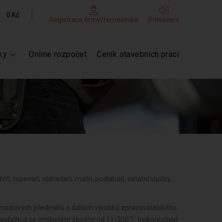
0 Kč
Registrace firmy/řemeslníka
Přihlášení
ky
Online rozpočet
Ceník stavebních prací
téři, topenáři, obkladači, malíři, podlaháři, ostatní služby,
omínkových předmětů a dalších výrobků zpracovatelského
loobchod se smíšeným zbožím od 11/2007 , Velkoobchod