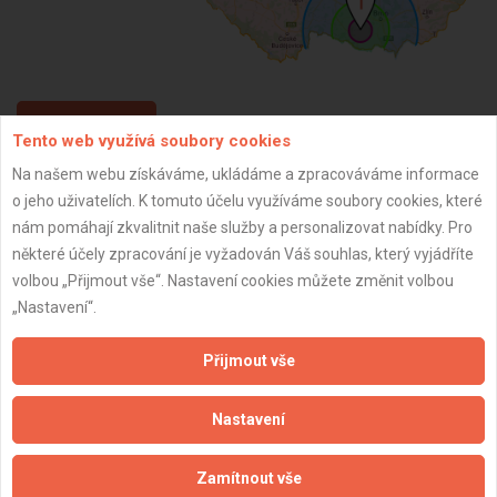
ZPĚT
Tento web využívá soubory cookies
Na našem webu získáváme, ukládáme a zpracováváme informace
o jeho uživatelích. K tomuto účelu využíváme soubory cookies, které
Aktualizováno z portálu ARES dne 27.02.2025 15:31:45
nám pomáhají zkvalitnit naše služby a personalizovat nabídky. Pro
některé účely zpracování je vyžadován Váš souhlas, který vyjádříte
volbou „Přijmout vše“. Nastavení cookies můžete změnit volbou
„Nastavení“.
Důležité informace
Přijmout vše
Naše firmy a řemeslníci
Zpracování a ochrana osobních údajů
Nastavení
Zásady pro používání souborů cookie
Obchodní podmínky (zprostředkování)
Zamítnout vše
Obchodní podmínky (rozpočtování)