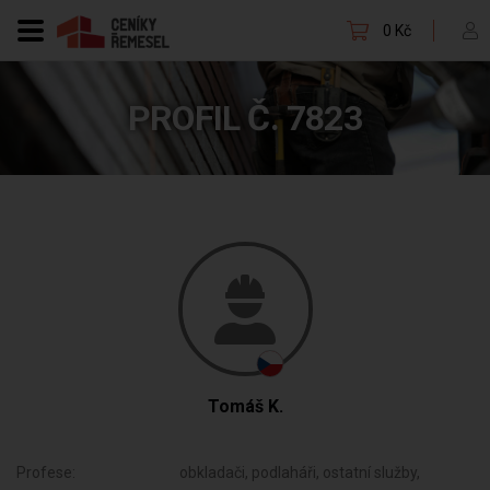
0 Kč
PROFIL Č. 7823
Tomáš K.
Profese:
obkladači, podlaháři, ostatní služby,