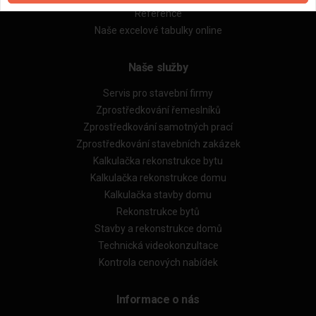
Reference
Naše excelové tabulky online
Naše služby
Servis pro stavební firmy
Zprostředkování řemeslníků
Zprostředkování samotných prací
Zprostředkování stavebních zakázek
Kalkulačka rekonstrukce bytu
Kalkulačka rekonstrukce domu
Kalkulačka stavby domu
Rekonstrukce bytů
Stavby a rekonstrukce domů
Technická videokonzultace
Kontrola cenových nabídek
Informace o nás