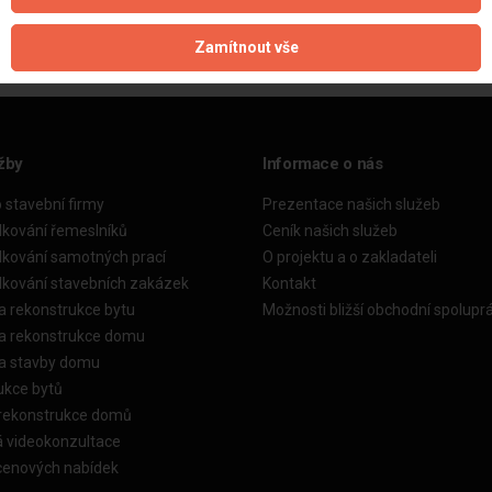
Zamítnout vše
žby
Informace o nás
o stavební firmy
Prezentace našich služeb
dkování řemeslníků
Ceník našich služeb
dkování samotných prací
O projektu a o zakladateli
dkování stavebních zakázek
Kontakt
a rekonstrukce bytu
Možnosti bližší obchodní spolupr
ka rekonstrukce domu
ka stavby domu
ukce bytů
 rekonstrukce domů
á videokonzultace
cenových nabídek