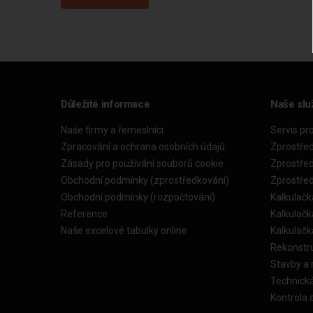
Důležité informace
Naše slu
Naše firmy a řemeslníci
Servis pr
Zpracování a ochrana osobních údajů
Zprostře
Zásady pro používání souborů cookie
Zprostře
Obchodní podmínky (zprostředkování)
Zprostře
Obchodní podmínky (rozpočtování)
Kalkulačk
Reference
Kalkulač
Naše excelové tabulky online
Kalkulač
Rekonstr
Stavby a
Technick
Kontrola 