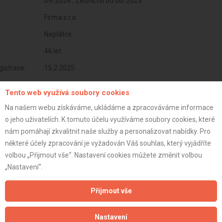
09/2024 , Zednictví od 06/2023
Firma s.r.o.
Neplátce
46 let
istrace:
15.2.2025
st:
Tento web využívá soubory cookies
Na našem webu získáváme, ukládáme a zpracováváme informace
o jeho uživatelích. K tomuto účelu využíváme soubory cookies, které
nám pomáhají zkvalitnit naše služby a personalizovat nabídky. Pro
některé účely zpracování je vyžadován Váš souhlas, který vyjádříte
volbou „Přijmout vše“. Nastavení cookies můžete změnit volbou
„Nastavení“.
Přijmout vše
Nastavení
Aktualizováno z portálu ARES dne 27.02.2025 15:34:47