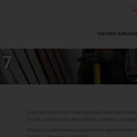
Stavební kalkulač
17
tesaři, klempíři, zedníci, sádrokartonáři, elektrikáři, instala
truhláři, ostatní služby, demontážníci, pokrývači, zakladači
Přípravné a dokončovací stavební práce, specializované s