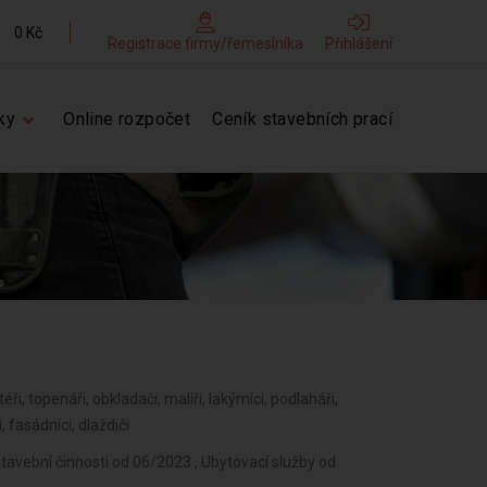
0 Kč
Registrace firmy/řemeslníka
Přihlášení
ky
Online rozpočet
Ceník stavebních prací
téři, topenáři, obkladači, malíři, lakýrníci, podlaháři,
, fasádníci, dlaždiči
tavební činnosti od 06/2023 , Ubytovací služby od