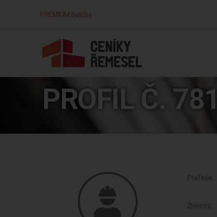
PREMIUM balíčky
PROFIL Č. 78
Profese:
Živnosti: