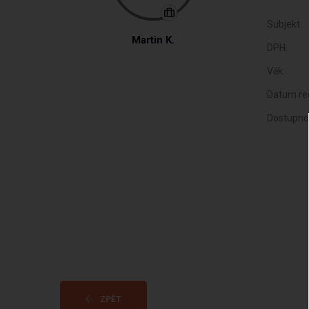
Subjekt:
Martin K.
DPH:
Věk:
Datum reg
Dostupno
ZPĚT