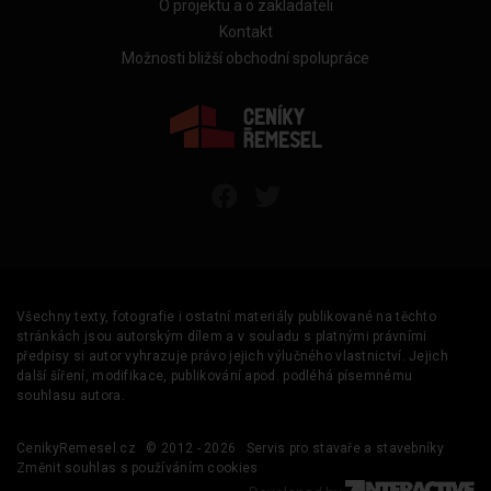
O projektu a o zakladateli
Kontakt
Možnosti bližší obchodní spolupráce
Všechny texty, fotografie i ostatní materiály publikované na těchto
stránkách jsou autorským dílem a v souladu s platnými právními
předpisy si autor vyhrazuje právo jejich výlučného vlastnictví. Jejich
další šíření, modifikace, publikování apod. podléhá písemnému
souhlasu autora.
CenikyRemesel.cz
© 2012 - 2026
Servis pro stavaře a stavebníky
Změnit souhlas s používáním cookies