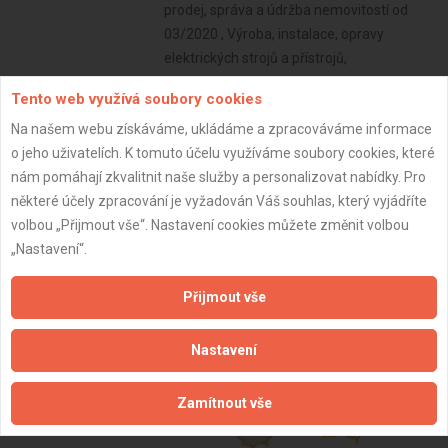
prodej, správa a údržba nemovitostí od
03/2020 , Výroba, instalace, opravy
elektrických strojů a přístrojů,
elektronických a telekomunikačních
Tento web využívá soubory cookies
zařízení od 11/2019
Na našem webu získáváme, ukládáme a zpracováváme informace
Subjekt:
Firma s.r.o.
o jeho uživatelích. K tomuto účelu využíváme soubory cookies, které
DPH:
Neplátce
nám pomáhají zkvalitnit naše služby a personalizovat nabídky. Pro
některé účely zpracování je vyžadován Váš souhlas, který vyjádříte
Věk:
34 let
volbou „Přijmout vše“. Nastavení cookies můžete změnit volbou
Datum registrace:
12.2.2025
„Nastavení“.
Dostupnost:
Přijmout vše
Nastavení
Zamítnout vše