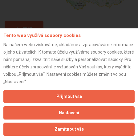
ZPĚT
Tento web využívá soubory cookies
Na našem webu získáváme, ukládáme a zpracováváme informace
Aktualizováno z portálu ARES dne 10.02.2025 19:35:19
o jeho uživatelích. K tomuto účelu využíváme soubory cookies, které
nám pomáhají zkvalitnit naše služby a personalizovat nabídky. Pro
některé účely zpracování je vyžadován Váš souhlas, který vyjádříte
volbou „Přijmout vše“. Nastavení cookies můžete změnit volbou
„Nastavení“.
Důležité informace
Přijmout vše
Naše firmy a řemeslníci
Zpracování a ochrana osobních údajů
Nastavení
Zásady pro používání souborů cookie
Obchodní podmínky (zprostředkování)
Zamítnout vše
Obchodní podmínky (rozpočtování)
Reference