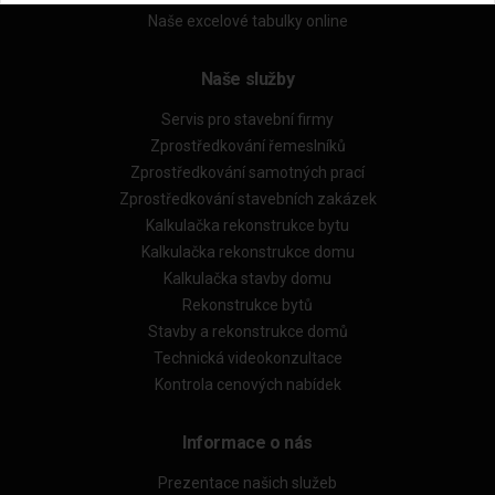
Naše excelové tabulky online
Naše služby
Servis pro stavební firmy
Zprostředkování řemeslníků
Zprostředkování samotných prací
Zprostředkování stavebních zakázek
Kalkulačka rekonstrukce bytu
Kalkulačka rekonstrukce domu
Kalkulačka stavby domu
Rekonstrukce bytů
Stavby a rekonstrukce domů
Technická videokonzultace
Kontrola cenových nabídek
Informace o nás
Prezentace našich služeb