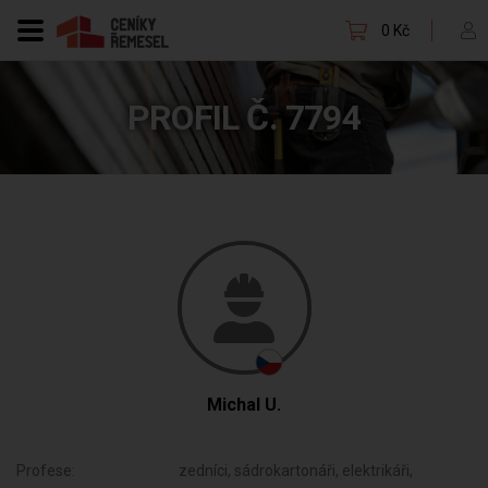
0 Kč
PROFIL Č. 7794
Michal U.
Profese:
zedníci, sádrokartonáři, elektrikáři,