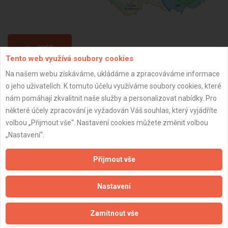
ZPĚT
Tento web využívá soubory cookies
Na našem webu získáváme, ukládáme a zpracováváme informace
Aktualizováno z portálu ARES dne 09.02.2025 20:38:52
o jeho uživatelích. K tomuto účelu využíváme soubory cookies, které
nám pomáhají zkvalitnit naše služby a personalizovat nabídky. Pro
některé účely zpracování je vyžadován Váš souhlas, který vyjádříte
volbou „Přijmout vše“. Nastavení cookies můžete změnit volbou
„Nastavení“.
Důležité informace
Přijmout vše
Naše firmy a řemeslníci
Zpracování a ochrana osobních údajů
Nastavení
Zásady pro používání souborů cookie
Obchodní podmínky (zprostředkování)
Zamítnout vše
Obchodní podmínky (rozpočtování)
Reference