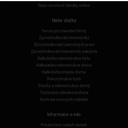
Naše excelové tabulky online
Naše služby
Servis pro stavební firmy
Zprostředkování řemeslníků
Zprostředkování samotných prací
Zprostředkování stavebních zakázek
Kalkulačka rekonstrukce bytu
Kalkulačka rekonstrukce domu
Kalkulačka stavby domu
Rekonstrukce bytů
Stavby a rekonstrukce domů
Technická videokonzultace
Kontrola cenových nabídek
Informace o nás
Prezentace našich služeb