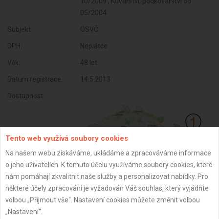
10/2009 , Kovářství, podkovářství od
05/2004
Subjekt:
OSVČ
DPH:
Neplátce
Věk:
48 let
Datum registrace:
14.5.2013
Dostupnost:
Tento web využívá soubory cookies
Na našem webu získáváme, ukládáme a zpracováváme informace
o jeho uživatelích. K tomuto účelu využíváme soubory cookies, které
nám pomáhají zkvalitnit naše služby a personalizovat nabídky. Pro
některé účely zpracování je vyžadován Váš souhlas, který vyjádříte
volbou „Přijmout vše“. Nastavení cookies můžete změnit volbou
ZPĚT
„Nastavení“.