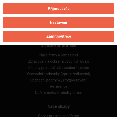
Přijmout vše
Aktualizováno z portálu ARES dne 31.12.2024 20:00:10
Nastavení
Zamítnout vše
Důležité informace
Naše firmy a řemeslníci
Zpracování a ochrana osobních údajů
Zásady pro používání souborů cookie
Obchodní podmínky (zprostředkování)
Obchodní podmínky (rozpočtování)
Reference
Naše excelové tabulky online
Naše služby
Servis pro stavební firmy