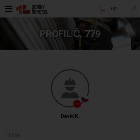
0 Kč
PROFIL Č. 779
David K.
Profese: