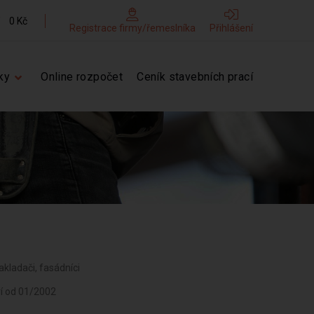
0 Kč
Registrace firmy/řemeslníka
Přihlášení
ky
Online rozpočet
Ceník stavebních prací
akladači, fasádníci
ví od 01/2002