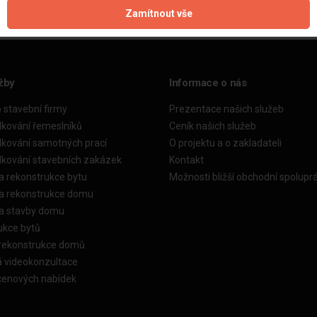
Zamítnout vše
žby
Informace o nás
o stavební firmy
Prezentace našich služeb
dkování řemeslníků
Ceník našich služeb
dkování samotných prací
O projektu a o zakladateli
dkování stavebních zakázek
Kontakt
a rekonstrukce bytu
Možnosti bližší obchodní spolupr
ka rekonstrukce domu
ka stavby domu
ukce bytů
 rekonstrukce domů
á videokonzultace
cenových nabídek