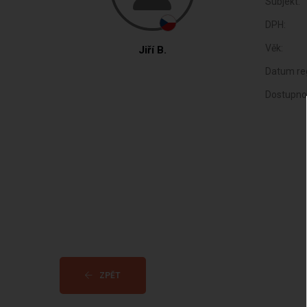
Subjekt:
DPH:
Věk:
Jiří B.
Datum reg
Dostupno
ZPĚT