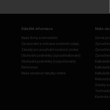
Důležité informace
Naše slu
Naše firmy a řemeslníci
Servis pr
Zpracování a ochrana osobních údajů
Zprostře
Zásady pro používání souborů cookie
Zprostře
Obchodní podmínky (zprostředkování)
Zprostře
Obchodní podmínky (rozpočtování)
Kalkulačk
Reference
Kalkulač
Naše excelové tabulky online
Kalkulač
Rekonstr
Stavby a
Technick
Kontrola 