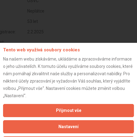
OSVČ
Neplátce
53 let
istrace:
2.2.2025
st:
Tento web využívá soubory cookies
Na našem webu získáváme, ukládáme a zpracováváme informace
o jeho uživatelích. K tomuto účelu využíváme soubory cookies, které
nám pomáhají zkvalitnit naše služby a personalizovat nabídky. Pro
některé účely zpracování je vyžadován Váš souhlas, který vyjádříte
volbou „Přijmout vše“. Nastavení cookies můžete změnit volbou
„Nastavení“.
Přijmout vše
Aktualizováno z portálu ARES dne 02.02.2025 18:06:31
Nastavení