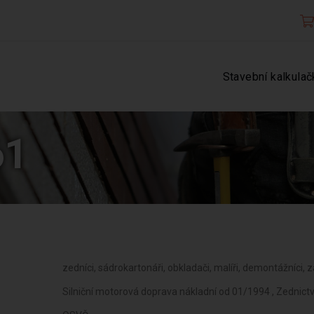
Stavební kalkulač
61
zedníci, sádrokartonáři, obkladači, malíři, demontážníci, z
Silniční motorová doprava nákladní od 01/1994 , Zednict