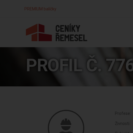
PREMIUM balíčky
PROFIL Č. 77
Profese:
Živnosti: