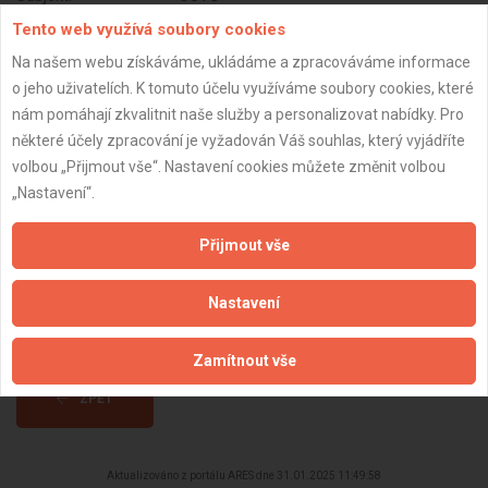
Tento web využívá soubory cookies
DPH:
Neplátce
Na našem webu získáváme, ukládáme a zpracováváme informace
Věk:
57 let
o jeho uživatelích. K tomuto účelu využíváme soubory cookies, které
Datum registrace:
31.1.2025
nám pomáhají zkvalitnit naše služby a personalizovat nabídky. Pro
některé účely zpracování je vyžadován Váš souhlas, který vyjádříte
Dostupnost:
volbou „Přijmout vše“. Nastavení cookies můžete změnit volbou
„Nastavení“.
Přijmout vše
Nastavení
Zamítnout vše
ZPĚT
Aktualizováno z portálu ARES dne 31.01.2025 11:49:58