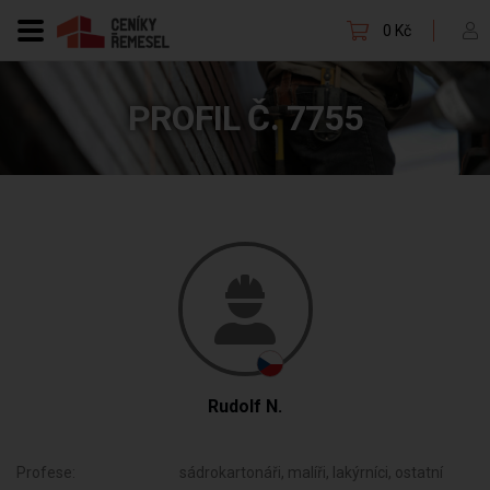
0 Kč
PROFIL Č. 7755
Rudolf N.
Profese:
sádrokartonáři, malíři, lakýrníci, ostatní