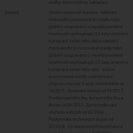
služby, demontážníci, zakladači
Živnosti:
Silniční motorová doprava - nákladní
vnitrostátní provozovaná vozidly nebo
jízdními soupravami o největší povolené
hmotnosti nepřesahující 3,5 tuny určenými
k přepravě zvířat nebo věcí a nákladní
mezinárodní provozovaná vozidly nebo
jízdními soupravami o největší povolené
hmotnosti nepřesahující 2,5 tuny určenými
k přepravě zvířat nebo věcí, - osobní
provozovaná vozidly určenými pro
přepravu nejvýše 9 osob včetně řidiče od
10/2015 , Hostinská činnost od 09/2017 ,
Prodej kvasného lihu, konzumního lihu a
lihovin od 09/2017 , Zprostředkování
obchodu a služeb od 02/2006 ,
Poskytování technických služeb od
07/2008 , Výroba kovových konstrukcí a