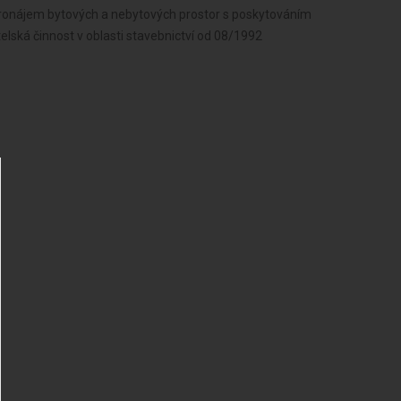
Pronájem bytových a nebytových prostor s poskytováním
elská činnost v oblasti stavebnictví od 08/1992