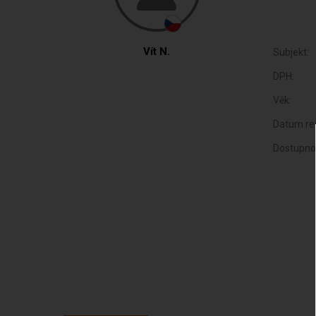
Vít N.
Subjekt:
DPH:
Věk:
Datum reg
Dostupno