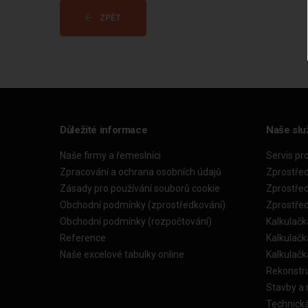
ZPĚT
Důležité informace
Naše slu
Naše firmy a řemeslníci
Servis pr
Zpracování a ochrana osobních údajů
Zprostře
Zásady pro používání souborů cookie
Zprostře
Obchodní podmínky (zprostředkování)
Zprostře
Obchodní podmínky (rozpočtování)
Kalkulačk
Reference
Kalkulač
Naše excelové tabulky online
Kalkulač
Rekonstr
Stavby a
Technick