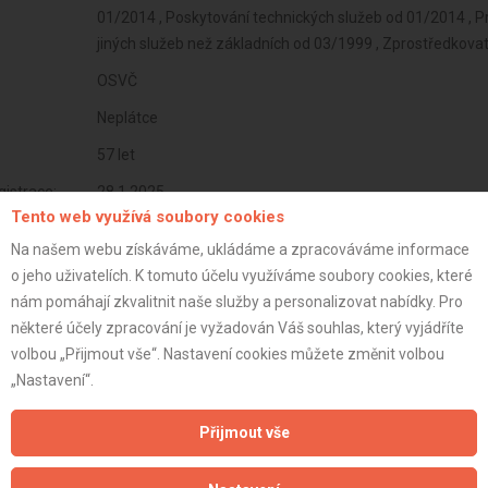
01/2014 , Poskytování technických služeb od 01/2014 , 
jiných služeb než základních od 03/1999 , Zprostředkovat
OSVČ
Neplátce
57 let
istrace:
28.1.2025
Tento web využívá soubory cookies
st:
Na našem webu získáváme, ukládáme a zpracováváme informace
o jeho uživatelích. K tomuto účelu využíváme soubory cookies, které
nám pomáhají zkvalitnit naše služby a personalizovat nabídky. Pro
některé účely zpracování je vyžadován Váš souhlas, který vyjádříte
volbou „Přijmout vše“. Nastavení cookies můžete změnit volbou
„Nastavení“.
Přijmout vše