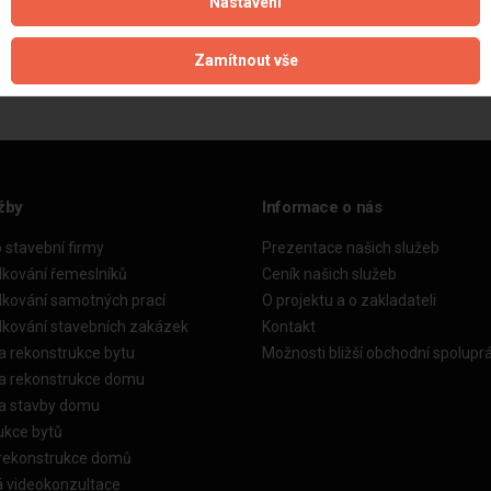
Nastavení
Aktualizováno z portálu ARES dne 28.01.2025 13:47:08
Zamítnout vše
žby
Informace o nás
o stavební firmy
Prezentace našich služeb
dkování řemeslníků
Ceník našich služeb
dkování samotných prací
O projektu a o zakladateli
dkování stavebních zakázek
Kontakt
a rekonstrukce bytu
Možnosti bližší obchodní spolupr
ka rekonstrukce domu
ka stavby domu
ukce bytů
 rekonstrukce domů
á videokonzultace