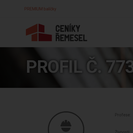
PREMIUM balíčky
PROFIL Č. 77
Profese:
Živnosti: