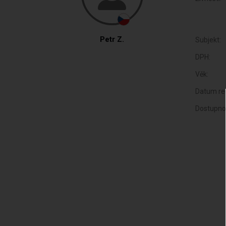
Petr Z.
Subjekt:
DPH:
Věk:
Datum reg
Dostupno