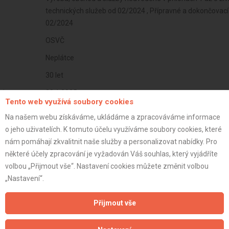
technických služeb od 02/2024 , Přípravné a dokončovací 
02/2024
OSVČ
Neplátce
30 let
istrace:
28.1.2025
Tento web využívá soubory cookies
st:
Na našem webu získáváme, ukládáme a zpracováváme informace
o jeho uživatelích. K tomuto účelu využíváme soubory cookies, které
nám pomáhají zkvalitnit naše služby a personalizovat nabídky. Pro
některé účely zpracování je vyžadován Váš souhlas, který vyjádříte
volbou „Přijmout vše“. Nastavení cookies můžete změnit volbou
„Nastavení“.
Přijmout vše