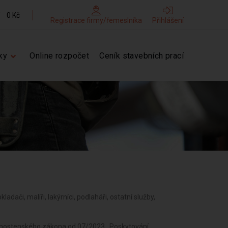
0 Kč
Registrace firmy/řemeslníka
Přihlášení
ky
Online rozpočet
Ceník stavebních prací
kladači, malíři, lakýrníci, podlaháři, ostatní služby,
ivnostenského zákona od 07/2023 , Poskytování