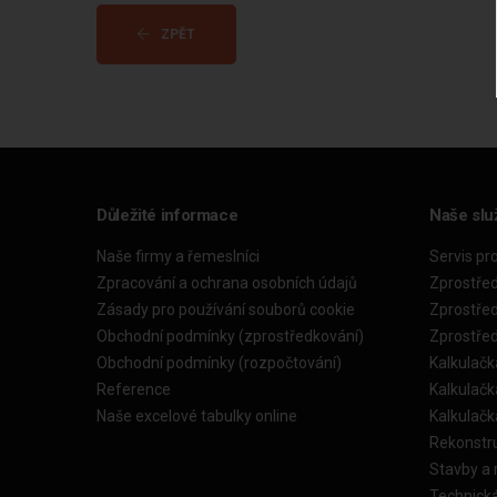
ZPĚT
Důležité informace
Naše slu
Naše firmy a řemeslníci
Servis pr
Zpracování a ochrana osobních údajů
Zprostře
Zásady pro používání souborů cookie
Zprostře
Obchodní podmínky (zprostředkování)
Zprostře
Obchodní podmínky (rozpočtování)
Kalkulačk
Reference
Kalkulač
Naše excelové tabulky online
Kalkulač
Rekonstr
Stavby a
Technick