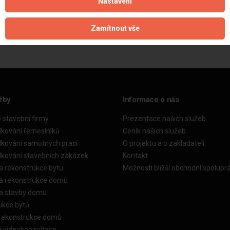
Nastavení
Aktualizováno z portálu ARES dne 28.01.2025 08:44:10
Zamítnout vše
žby
Informace o nás
o stavební firmy
Prezentace našich služeb
dkování řemeslníků
Ceník našich služeb
dkování samotných prací
O projektu a o zakladateli
dkování stavebních zakázek
Kontakt
a rekonstrukce bytu
Možnosti bližší obchodní spolupr
ka rekonstrukce domu
ka stavby domu
ukce bytů
 rekonstrukce domů
á videokonzultace