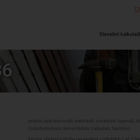
Stavební kalkulač
36
zedníci, sádrokartonáři, elektrikáři, instalatéři, topenáři, ob
Vzduchotechnici, demontážníci, zakladači, fasádníci
Výroba, obchod a služby neuvedené v přílohách 1 až 3 ž