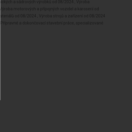
ických a sádrových výrobků od 08/2024 , Výroba
Výroba motorových a přípojných vozidel a karoserií od
teriálů od 08/2024 , Výroba strojů a zařízení od 08/2024
Přípravné a dokončovací stavební práce, specializované