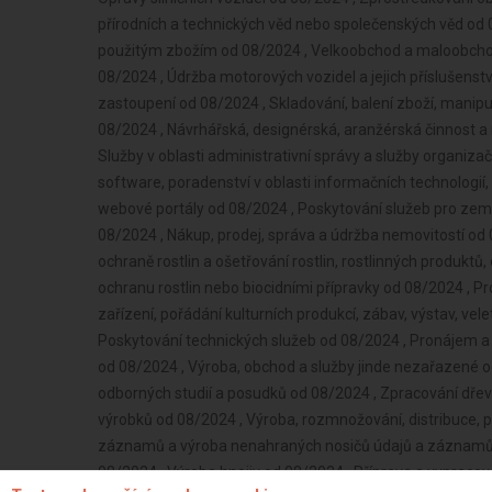
přírodních a technických věd nebo společenských věd od
použitým zbožím od 08/2024 , Velkoobchod a maloobchod 
08/2024 , Údržba motorových vozidel a jejich příslušenst
zastoupení od 08/2024 , Skladování, balení zboží, manipu
08/2024 , Návrhářská, designérská, aranžérská činnost a
Služby v oblasti administrativní správy a služby organi
software, poradenství v oblasti informačních technologií, 
webové portály od 08/2024 , Poskytování služeb pro zemědě
08/2024 , Nákup, prodej, správa a údržba nemovitostí od 
ochraně rostlin a ošetřování rostlin, rostlinných produkt
ochranu rostlin nebo biocidními přípravky od 08/2024 , P
zařízení, pořádání kulturních produkcí, zábav, výstav, vel
Poskytování technických služeb od 08/2024 , Pronájem a p
od 08/2024 , Výroba, obchod a služby jinde nezařazené o
odborných studií a posudků od 08/2024 , Zpracování dře
výrobků od 08/2024 , Výroba, rozmnožování, distribuce,
záznamů a výroba nenahraných nosičů údajů a záznamů 
08/2024 , Výroba hnojiv od 08/2024 , Příprava a vypracová