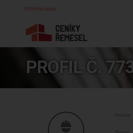
PREMIUM balíčky
PROFIL Č. 77
Profese:
Živnosti: