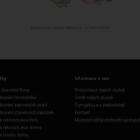
Aktualizováno z portálu ARES dne 31.12.2025 06:32:30
žby
Informace o nás
o stavební firmy
Prezentace našich služeb
dkování řemeslníků
Ceník našich služeb
dkování samotných prací
O projektu a o zakladateli
dkování stavebních zakázek
Kontakt
a rekonstrukce bytu
Možnosti bližší obchodní spolupr
ka rekonstrukce domu
ka stavby domu