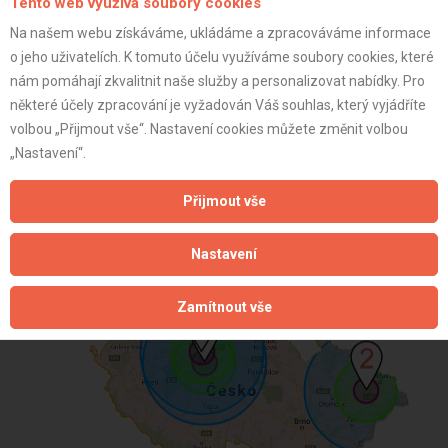
Tento web využívá soubory cookies
08/2024 , Výroba stavebních hmot, porcelánových, keram
kovových konstrukcí a kovodělných výrobků od 08/2024 , 
Na našem webu získáváme, ukládáme a zpracováváme informace
08/2024 , Povrchové úpravy a svařování kovů a dalších ma
o jeho uživatelích. K tomuto účelu využíváme soubory cookies, které
, Nakládání s odpady (vyjma nebezpečných) od 08/2024 , 
nám pomáhají zkvalitnit naše služby a personalizovat nabídky. Pro
stavební činnosti od 08/2024
některé účely zpracování je vyžadován Váš souhlas, který vyjádříte
volbou „Přijmout vše“. Nastavení cookies můžete změnit volbou
OSVČ
„Nastavení“.
Neplátce
Přijmout vše
39 let
istrace:
28.1.2025
Nastavení
st:
Zamítnout vše