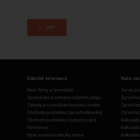
ZPĚT
Důležité informace
Naše slu
Naše firmy a řemeslníci
Servis pr
Zpracování a ochrana osobních údajů
Zprostře
Zásady pro používání souborů cookie
Zprostře
Obchodní podmínky (zprostředkování)
Zprostře
Obchodní podmínky (rozpočtování)
Kalkulačk
Reference
Kalkulač
Naše excelové tabulky online
Kalkulač