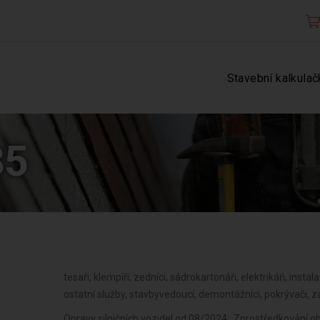
Stavební kalkulač
35
tesaři, klempíři, zedníci, sádrokartonáři, elektrikáři, instala
ostatní služby, stavbyvedoucí, demontážníci, pokrývači, za
Opravy silničních vozidel od 08/2024 , Zprostředkování o