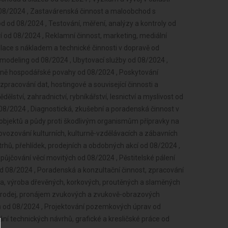
 08/2024 , Zastavárenská činnost a maloobchod s
od 08/2024 , Testování, měření, analýzy a kontroly od
ví od 08/2024 , Reklamní činnost, marketing, mediální
lace s nákladem a technické činnosti v dopravě od
 modeling od 08/2024 , Ubytovací služby od 08/2024 ,
začně hospodářské povahy od 08/2024 , Poskytování
zpracování dat, hostingové a související činnosti a
lství, zahradnictví, rybníkářství, lesnictví a myslivost od
08/2024 , Diagnostická, zkušební a poradenská činnost v
ů, objektů a půdy proti škodlivým organismům přípravky na
rovozování kulturních, kulturně-vzdělávacích a zábavních
etrhů, přehlídek, prodejních a obdobných akcí od 08/2024 ,
ůjčování věcí movitých od 08/2024 , Pěstitelské pálení
d 08/2024 , Poradenská a konzultační činnost, zpracování
va, výroba dřevěných, korkových, proutěných a slaměných
 prodej, pronájem zvukových a zvukově-obrazových
od 08/2024 , Projektování pozemkových úprav od
ní technických návrhů, grafické a kresličské práce od