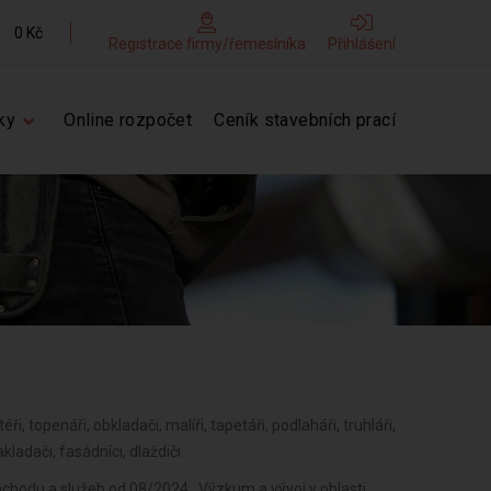
0 Kč
Registrace firmy/řemeslníka
Přihlášení
ky
Online rozpočet
Ceník stavebních prací
téři, topenáři, obkladači, malíři, tapetáři, podlaháři, truhláři,
kladači, fasádníci, dlaždiči
bchodu a služeb od 08/2024 , Výzkum a vývoj v oblasti